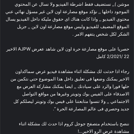
موشن ),, نستضيف فقط اشرطة الفيديو ولا نسال عن المحتوي
الموجود داخلها ,, نؤكد موقع مصارعة اون لاين غير مسؤل نهائي عني
محتوي الفيديو ,, واذا كانت هناك اى حقوق مليكة داخل الفيديو يسال
الموقع المضيف للفيديو وليس موقع مصارعة اون لاين ,, جزيل
الشكر لكل شخص يتفهم الامر .
حصريا على موقع مصارعة حرة اون لاين شاهد ععرض AJPW الاخير
22 /2/2021 كامل
رجاء اذا حدثت لك مشكلة اثناء مشاهدة فيديو عرض سماكداون
الاخير يمكنك وضعها فى تعليق داخل هذا الموضوع حتي نتكمن من
حلها فورا والرد على سيادتك ,, ايضا يمكنك مشاركة العرض مع
الاصدقاء على الفيس بوك وتويتر وغيرها من مواقع التواصل
الاجتماعي ,, ولا تنسوا متابعتنا على فيس بوك وتويتر ليصلكم كل
جديد وحصري فى عالم المصارعة الحرة “.
ننصح باستخدام متصفح جوجل كروم اذا حدث لك مشكلة اثناء
مشاهدة عرض الرو الاخير…!