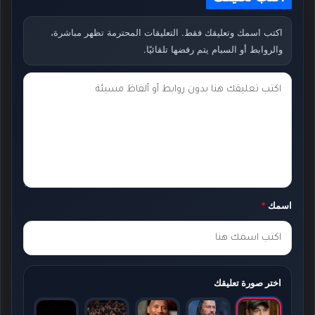
اكتب اسمك وتعليقك فقط. التعليقات المحترمة تظهر مباشرة،
والروابط أو السبام يتم رفضها تلقائيًا.
ت
ع
ل
ي
ق
ك
اسمك
*
*
اختر صورة تعليقك