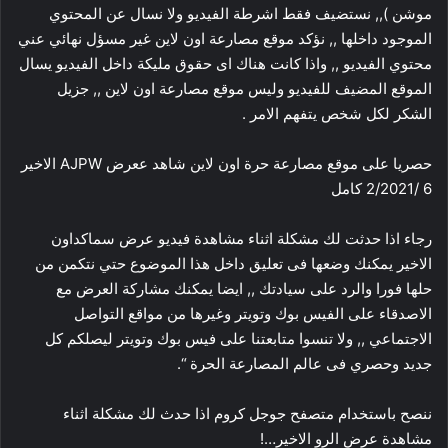
موشن ),, نستضيف فقط اشرطة الفيديو ولا نسال عن المحتوي
الموجود داخلها ,, نؤكد موقع مصارعة اون لاين غير مسؤل نهائي عني
محتوي الفيديو ,, واذا كانت هناك اى حقوق مليكة داخل الفيديو يسال
الموقع المضيف للفيديو وليس موقع مصارعة اون لاين ,, جزيل
الشكر لكل شخص يتفهم الامر .
حصريا على موقع مصارعة حرة اون لاين شاهد ععرض AJPW الاخير
6 /2/2021 كامل
رجاء اذا حدثت لك مشكلة اثناء مشاهدة فيديو عرض سماكداون
الاخير يمكنك وضعها فى تعليق داخل هذا الموضوع حتي نتكمن من
حلها فورا والرد على سيادتك ,, ايضا يمكنك مشاركة العرض مع
الاصدقاء على الفيس بوك وتويتر وغيرها من مواقع التواصل
الاجتماعي ,, ولا تنسوا متابعتنا على فيس بوك وتويتر ليصلكم كل
جديد وحصري فى عالم المصارعة الحرة “.
ننصح باستخدام متصفح جوجل كروم اذا حدث لك مشكلة اثناء
مشاهدة عرض الرو الاخير…!