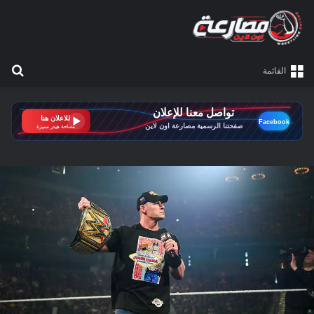
بح
القائمة