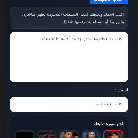
اكتب اسمك وتعليقك فقط. التعليقات المحترمة تظهر مباشرة،
والروابط أو السبام يتم رفضها تلقائيًا.
ت
ع
ل
ي
ق
ك
اسمك
*
*
اختر صورة تعليقك