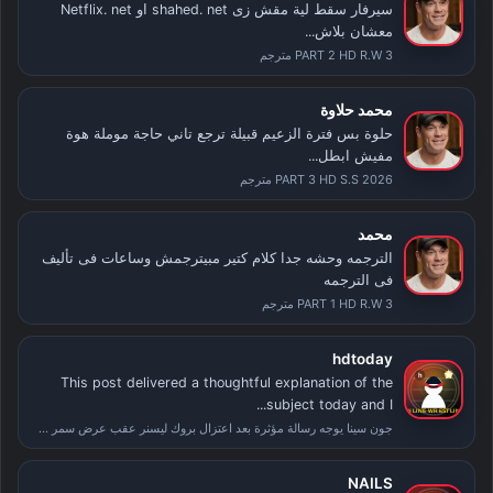
سيرفار سقط لية مقش زى shahed. net او Netflix. net
معشان بلاش...
PART 2 HD R.W 3 مترجم
محمد حلاوة
حلوة بس فترة الزعيم قبيلة ترجع تاني حاجة موملة هوة
مفيش ابطل...
PART 3 HD S.S 2026 مترجم
محمد
الترجمه وحشه جدا كلام كتير مبيترجمش وساعات فى تأليف
فى الترجمه
PART 1 HD R.W 3 مترجم
hdtoday
This post delivered a thoughtful explanation of the
subject today and I...
جون سينا يوجه رسالة مؤثرة بعد اعتزال بروك ليسنر عقب عرض سمر سلام
NAILS