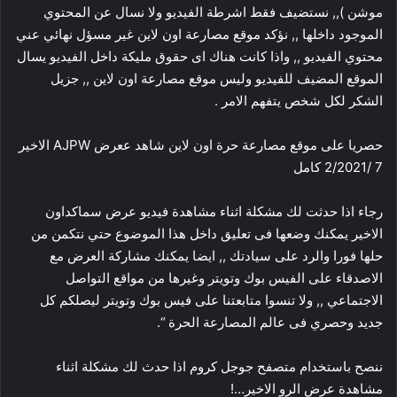
موشن ),, نستضيف فقط اشرطة الفيديو ولا نسال عن المحتوي
الموجود داخلها ,, نؤكد موقع مصارعة اون لاين غير مسؤل نهائي عني
محتوي الفيديو ,, واذا كانت هناك اى حقوق مليكة داخل الفيديو يسال
الموقع المضيف للفيديو وليس موقع مصارعة اون لاين ,, جزيل
الشكر لكل شخص يتفهم الامر .
حصريا على موقع مصارعة حرة اون لاين شاهد ععرض AJPW الاخير
7 /2/2021 كامل
رجاء اذا حدثت لك مشكلة اثناء مشاهدة فيديو عرض سماكداون
الاخير يمكنك وضعها فى تعليق داخل هذا الموضوع حتي نتكمن من
حلها فورا والرد على سيادتك ,, ايضا يمكنك مشاركة العرض مع
الاصدقاء على الفيس بوك وتويتر وغيرها من مواقع التواصل
الاجتماعي ,, ولا تنسوا متابعتنا على فيس بوك وتويتر ليصلكم كل
جديد وحصري فى عالم المصارعة الحرة “.
ننصح باستخدام متصفح جوجل كروم اذا حدث لك مشكلة اثناء
مشاهدة عرض الرو الاخير…!