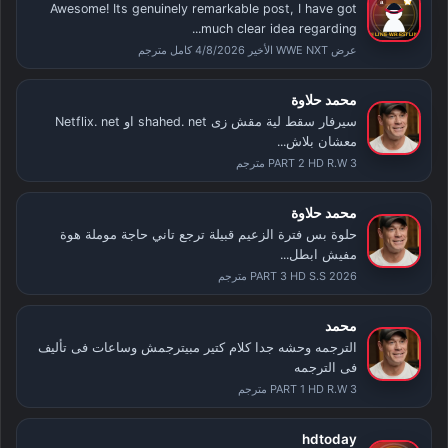
Awesome! Its genuinely remarkable post, I have got
much clear idea regarding...
عرض WWE NXT الأخير 4/8/2026 كامل مترجم
محمد حلاوة
سيرفار سقط لية مقش زى shahed. net او Netflix. net
معشان بلاش...
PART 2 HD R.W 3 مترجم
محمد حلاوة
حلوة بس فترة الزعيم قبيلة ترجع تاني حاجة موملة هوة
مفيش ابطل...
PART 3 HD S.S 2026 مترجم
محمد
الترجمه وحشه جدا كلام كتير مبيترجمش وساعات فى تأليف
فى الترجمه
PART 1 HD R.W 3 مترجم
hdtoday