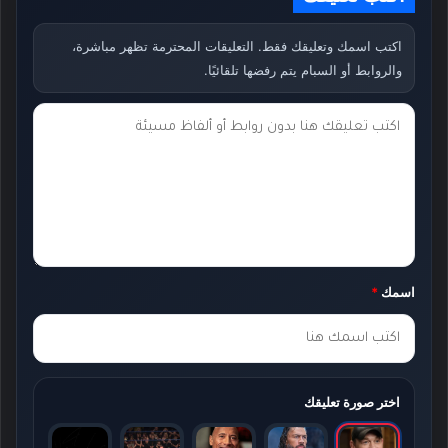
اكتب اسمك وتعليقك فقط. التعليقات المحترمة تظهر مباشرة،
والروابط أو السبام يتم رفضها تلقائيًا.
ت
ع
ل
ي
ق
ك
اسمك
*
*
اختر صورة تعليقك