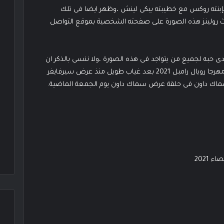
ة بإبنته روكس مع خطيبته بيكى لينش ،وظهر ايضا فى تلك
ث رولينز هذه الصورة على صفحته الشخصية بموقع التواصل
ى حبه لجميع من يتواجد فى هذه الصورة ،ولا ننسى بالذكر ان
النجم الكبير سيث رولينز قد عاد الى الحلبات لاول مرة فى مهرجا رويال رامبل 2021 بعد غياب طويل منذ عرض سيرفايفر
 2021