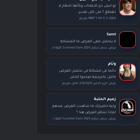
تو ايش ذي الاعلانات وكأنها امطار لا
تنقطع ؟ على اقل تقدير...
PART 1 HD S.S 2026 مترجم
Sami
لا يتحمل معي العرض ما المشكله
عرض سمر سلام SummerSlam 2026 الليلة الثانية كامل مترجم
وئام
دائما في مشكلة في تحميل العرض
كامل بالترجمة صلحوا الخلل
عرض الرو الاخير 3/8/2026 كامل مترجم
زعيم الحلبة
وليه حضرتك ما شاهدت العرض عندهم
لماذا تنتظر العرض هنا ؟
عرض سمر سلام SummerSlam 2026 الليلة الأولى كامل مترجم