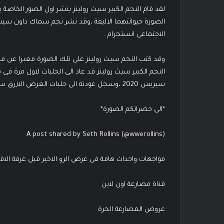
لقد قام النجم الكبير سيث رولينز بنشر اول الصور الخاص
الصورة حيوانتهما الاليفة ،وقد نشر نجم سماك داون سي
الاجتماعى انستجرام .
وقد كتب النجم سيث رولينز على تلك الصورة معبرا عن مد
سيريس 2020 ،وسجل عودته الى حلبات العرض الازرق سماك داون فى حلقة عرض سماك داون يوم الجمعة الماضية.
*الى حضراتكم الصورة*
A post shared by Seth Rollins (@wwerollins)
مواجهات واحداث هامة فى عرض الرو الاخير قبل غرفة الاقصاء
قناة مصارعة اون لاين
عروض المصارعة الحرة