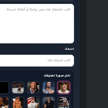
ت
ع
ل
ي
ق
ك
اسمك
*
*
اختر صورة تعليقك