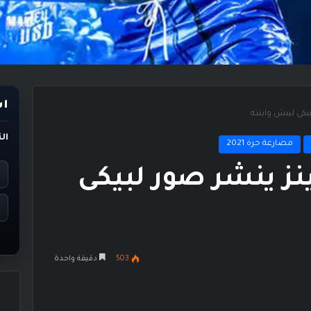
اس
يكى لينش وابنته
ال
مصارعة حرة 2021
نز ينشر صور لبيكى
503
دقيقة واحدة