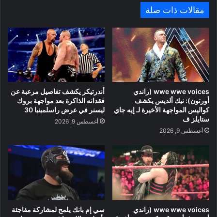
مقالات ذات صلة
wwe wwe voices (راندي
أندرتيكر يكشف تفاصيل مرعبة عن
أورتون): نيك ألديس يكشف
فقدانه الذاكرة بعد مواجهة بروك
كواليس المواجهة الأخيرة لـ إيه جاي
ليسنر في عرض راسلمينيا 30
ستايلز ف
أغسطس 9, 2026
أغسطس 9, 2026
wwe wwe voices (راندي
سي إم بانك يلمح لمشاركة مفاجئة