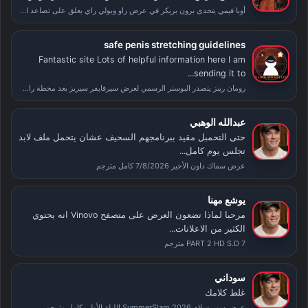
أوبا فيمي يتحدى برون بريكر في عرض راو وبولي راي يعلق على تصاعد الأحداث بعد سمر سلام
safe penis stretching guidelines
Fantastic site Lots of helpful information here I am
sending it to...
رومان رينز يتصدر البوستر الرسمي لعرض سيرفايفر سيريز بعد محطة راسلمينيا
عبدالله الوهبي
حتى التحمبل مقيد ببرنامجهم السحيف عشان يتحمل ملف لابد
تجلس يوم كامل...
عرض سماك داون الأخير 7/8/2026 كامل مترجم
يوشع مهنا
مرحبا لماذا تضعون العرض على متصفح Vinovo انه يحتوي
الكثير من الاعلانات...
PART 2 HD S.D 7 مترجم
سوداني
غلط كلامك
عرض سمر سلام SummerSlam 2026 الليلة الأولى كامل مترجم