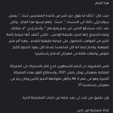
هذا العام .
حيث قال “دائمًا ما يقول جزء كبير من قاعدة المعجبين لدينا ،” يعمل
بدوام جزئي دائمًا في الانسداد “. حسنًا ، إنهم ليسوا هذا العام ، ولكن
بعد ذلك ستشكو الناس من عدم وجودهم “، وأشار إيدج. “لا يمكنك
إرضاء الجميع. إنها مجرد طبيعة الوحش ، لكنني أعتقد أنها فرصة رائعة
لكثير من المواهب للحصول على فرصة حقيقية للتقدم ، وهذا أمر مثير.
كموهبة ،واشار ايضا انه كان متحمسا عندما كان يعود النجوم الكبار
لخوض واجهات هامة فى مهرجان الاحلام راسلمينيا.
فمن المعروف ان النجم الاسطورى ايدج قام بالاشتراك فى المعركة
الملكية بمهرجان رويال رامبل 2021 ،واستطاع الفوز بهذه المعركة
الكبيرة وهو فى عمر الـ 44 وتأهل لمواجهة النجم الكبير رومان رينز فى
مهرجان راسلمينيا 37.
اول تعليق من كيث لى بعد غيابه عن حلبات المصارعة الحرة
قناة مصارعة اون لاين