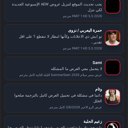
يجب تحديث الموقع لتنزيل عروض AEW الإسبوعية الجديدة
لكي تنزل
PART 1 HD S.S 2026 مترجم
حمرة اليعربي / نزوى
تو ايش ذي الاعلانات وكأنها امطار لا تنقطع ؟ على اقل
تقدير...
PART 1 HD S.S 2026 مترجم
Sami
لا يتحمل معي العرض ما المشكله
عرض سمر سلام SummerSlam 2026 الليلة الثانية كامل مترجم
وئام
دائما في مشكلة في تحميل العرض كامل بالترجمة صلحوا
الخلل
عرض الرو الاخير 3/8/2026 كامل مترجم
زعيم الحلبة
وليه حضرتك ما شاهدت العرض عندهم لماذا تنتظر العرض هنا