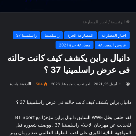
الرئيسية
/
اخبار المصارعة
اخبار المصارعة
المصارعة الحرة
راسلمينيا
راسلمينيا 37
عروض المصارعة
مصارعة حرة 2021
دانيال براين يكشف كيف كانت حالته
فى عرض راسلمينيا 37 ؟
أبريل 25, 2021
آخر تحديث: مايو 14, 2026
504
دقيقة واحدة
دانيال براين يكشف كيف كانت حالته فى عرض راسلمينيا 37 ؟
لقد جلس بطل WWE السابق دانيال براين مؤخرًا مع BT Sport
للحديث عن مهرجان الاخلام راسلمينيا 37 . ووصف شعوره قبل
المواجهة الثلاية الكبرى على لقب البطولة العالمي ضد رومان رينز