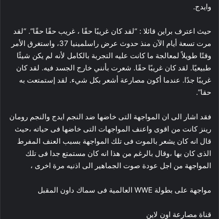
وايدج.
حيث اعترف براين قائلا : “لقد كان غريبًا حقًا ، غريب حقًا حقًا”. “لقد
مرت تسعة أيام الآن منذ حدوث عرض راسلمينيا 37، واستغرق الأمر
وقتًا طويلاً لمعالجة ما كانت عليه التجربة بالكامل لأنه لم يكن شيئًا
طبيعيًا. لقد كان غريبًا حقًا. شعرت بأنني خارج الجسد فيه. لقد كان
غريبًا جدًا. عندما أكون مصارعة أشعر بكل شيء. لقد إستمتعت به
حقا”.
فقد اشار الى ان المواجهة التى خاضها ضد النجم ايدج والنجم رومان
رينز كانت من اقوى واعنف المواجهات التى خاضها فى حياته ،حيث
قال انه كان يشعر بالموت فى تلك المواجهة بسبب العنف المفرط
الذى كان بها ،وقال بالرغم من هذا انه كان مستمتع جدا فى تلك
المواجهة من اجل عودة صوت الجماهير الى اذنيه مرة اخرى ،
مواجهة على بطولة WWE العالمية فى سماك داون المقبل
قناة مصارعة اون لاين