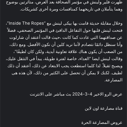
ظهرت فلير ولينش في مؤتمر الصحافة بعد العرض، متأثرتين بوضوح
وهما يتأملان في تاريخهما كمنافسات ومرة أخرى كشريكات.
وخلال مقابلة حديثة قامت بها بيكى لينش مع “Inside The Ropes”،
فتحت لينش قلبها حول التفاعل الدافئ في المؤتمر الصحفي، فضلاً
عن صداقتهما التي عادت كما كانت ،حيث قالت أعتقد أن شارلوت
وأنا سنظل دائمًا نتصادم لأننا نريد كلين أن نكون الأفضل. ومع ذلك،
من الصعب أن يكون هناك علاقة تعاونية أبدية، ولكن كان لطيفًا”،
وقالت لينش ايضا “العداء، خاصة لفترة طويلة، يبدأ في التثقل عليك،
ويصبح ثقيلاً. لذا كلما استطعت يجب الابتعاد عن ذلك، أعتقد أن ذلك
لطيف. لكنك لا يمكن أن تحصل على الكثير من ذلك، لأن هذه هى
المصارعة.
عرض الرو الاخير 4-3-2024 بث مباشر على الانترنت
قناة مصارعة اون لاين
عروض المصارعة الحرة