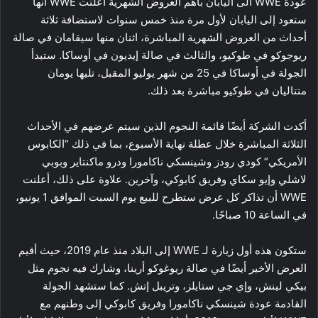
عودة WWE الى اليابان بأهم العروض الشهرية أعلنت WWE أنها
ستعود إلى اليابان لأول مرة منذ خمس سنوات لاستضافة ثلاثة
أحداث من العروض الشهرية المباشرة، اثنان منها سيقامان في صالة
ريوجوكو في طوكيو، والثالث في صالة إيديون في أوساكا. ستبدأ
الجولة في أوساكا في 25 من شهر يوليو المقبل، تليها يومان
متتاليان في طوكيو مباشرة بعد ذلك.
أكدت الشركة أيضًا قائمة النجوم الذين سيتم عرضهم في الأحداث
الثلاثة المباشرة خلال عطلة نهاية الأسبوع، بما في ذلك “الكابوس
الأمريكي” كودي رودز وشينسكي ناكامورا ودرو ماكنتاير وبوبي
لاشلي وإيو سكاي وفريق كابوكي، وآخرين. علاوة على ذلك، أعلنت
WWE أن تذاكر كل عرض ستطرح للبيع يوم السبت الموافق 1 يونيو،
في الساعة 10 صباحًا.
ستكون هذه أول زيارة لـ WWE إلى البلاد منذ عام 2019، حيث أقيم
العرض الأخير أيضًا في صالة ريوغوكو أرينا، وشارك فيه نجوم مثل
بيكي لينش، وإي جي ستايلز، وتريبل إتش. كما ستشهد الجولة
القادمة عودة شينسكي ناكامورا وفريق كابوكي إلى وطنهم مع