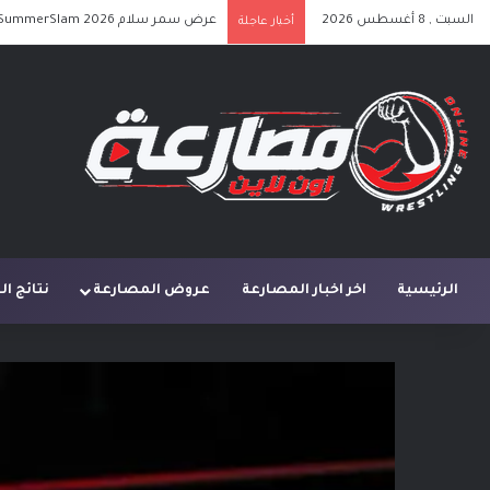
السبت , 8 أغسطس 2026
عرض سمر سلام SummerSlam 2026 الليلة الأولى كامل مترجم
أخبار عاجلة
الرئيسية
اخر اخبار المصارعة
عروض المصارعة
نتائج ا