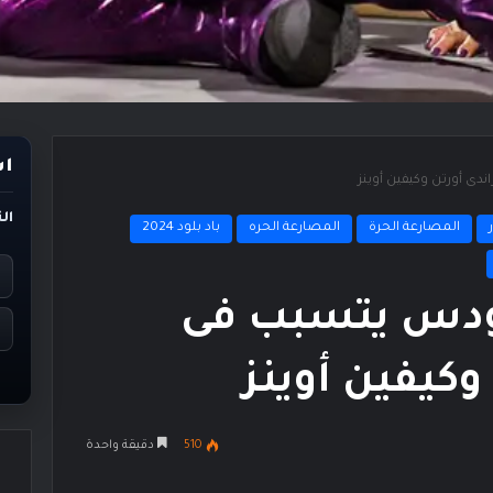
اس
ى أورتن وكيفين أوينز
ال
المصارعة الحرة
المصارعة الحره
باد بلود 2024
ودس يتسبب فى
وكيفين أوينز
510
دقيقة واحدة