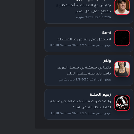
تو ايش ذي الاعلانات وكأنها امطار لا
تنقطع ؟ على اقل تقدير...
PART 1 HD S.S 2026 مترجم
Sami
لا يتحمل معي العرض ما المشكله
عرض سمر سلام SummerSlam 2026 الليلة الثانية كامل مترجم
وئام
دائما في مشكلة في تحميل العرض
كامل بالترجمة صلحوا الخلل
عرض الرو الاخير 3/8/2026 كامل مترجم
زعيم الحلبة
وليه حضرتك ما شاهدت العرض عندهم
لماذا تنتظر العرض هنا ؟
عرض سمر سلام SummerSlam 2026 الليلة الأولى كامل مترجم