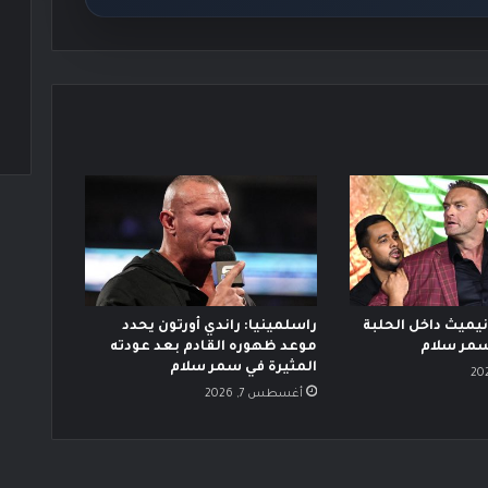
ميث داخل الحلبة
راسلمينيا: راندي أورتون يحدد
سمر سلام
موعد ظهوره القادم بعد عودته
المثيرة في سمر سلام
أغسطس 7, 2026