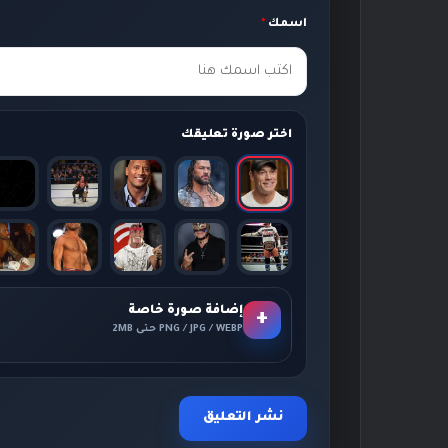
ك
اسمك
*
*
اختر صورة تعليقك
إضافة صورة خاصة
+
PNG / JPG / WEBP حتى 2MB