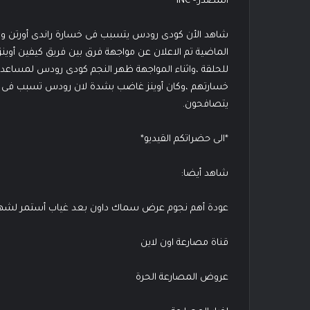
المصدر:- INC
شاهد الأن كودى رودس يتسبب فى خسارة راندى أورتن وكي
الماضية تم الاعلان عن مواجهة فرق بين فريق كيفين أوينز
للحلقة ،واثناء المواجهة ظهر النجم كودى رودس لمساعدة
خسارتهم ،وكان أوينز غاضب بشدة لان رودس تسبب فى خ
يتصافحون.
*الى حضراتكم القيديو*
شاهد أيضا:
عودة أهم نجوم عرض سماك داون بعد غياب أستمر لشه
قناة مصارعة اون لاين
عروض المصارعة الحرة