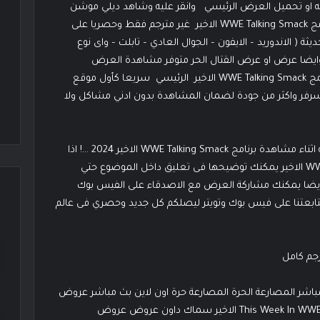
يه او تحميل العرض الرئيسي وانقر عليه وشاهد ديلي موشن
وحمل العرض برابط مجاني يدعم الاستكمال مباشر ,,برنامج WWE Talking Smack الاخير غير مترجم فقط وحصريا على
 ( الاندوريد – الايفون – الجوال العادي – تابلت – واى نوع
) وايضا عرض او عرض القتال الحر متوفر مشاهدة العرض
التمهيدي على اليوتيوب ولكن غير مترجم . ,, يتم ترجمة برنامج WWE Talking Smack الاخير الرئيسي سريعا كأول موقع
 سرفر واكثر من جودة لضمان المشاهدة بدون ادني مشاكل ولا
ننصح باستخدام متصفح جوجل كروم اذا حدث لك مشكلة اثناء مشاهدة برنامج WWE Talking Smack الاخير 2024 …! اذا
حدثت لك مشكلة اثناء مشاهدة برنامج WWE Talking Smack الاخير يمكنك توضيحها فى تعليق داخل الموضوع حتي
 ايضا يمكنك مشاركة العرض مع الاصدقاء على الفيس بوك
ا متابعتنا على فيس بوك وتويتر ليصلكم كل جديد وحصري فى عالم
 البث المباشر المصارعة الحرة المصارعة حرة اون لاين بث مباشر عروض
المصارعة برامج WWE برنامج This Week In WWE برنامج This Week In WWE الاخير سماك داون عروض عروض