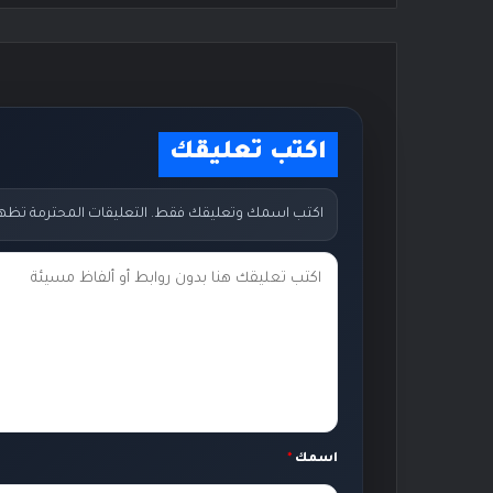
اكتب تعليقك
اكتب اسمك وتعليقك فقط. التعليقات المحترمة تظهر مب
ت
ع
ل
ي
ق
ك
اسمك
*
*