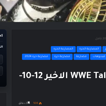
اس
ال
المصارعة الحرة
المصارعة الحره
فيديوهات
مصارعة
مصارعة حرة
مصارعة حرة 2024
برنامج WWE Talking Smack الاخير 12-10-
508
2 دقائق