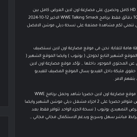
مشاهدة ببرنامج WWE Talking Smack الاخير 12/10/2024 HD كامل وحصري على مصارعة اون لاين العرض كامل بين
ايديكم متابعينا الكرام بعد الانتهاء على شاشات التلفاز بــ 10 دقائق فقط برنامج WWE Talking Smack الاخير 12-10-2024
ضل نتمني لكم مشاهدة ممتعة على نسخة ديلي موشن الافضل
ظة هامة للغاية: نحن فى موقع مصارعة اون لاين نستضيف
وقع الشهير التابع لجوجل ( يوتيوب ) وايضا الموقع الشهير (
ن المحتوي الموجود داخلها ,, نؤكد موقع مصارعة اون لاين
ى حقوق مليكة داخل الفيديو يسال الموقع المضيف للفيديو
فهم الامر .
برنامج WWE Talking Smack الاخير 12/10/2024 غير مترجم موقع مصارعة اون لاين حصريا شاهد وحمل برنامج WWE
Talking Smack الاخير على موقع مصارعة اون لاين العرض متوافر حصريا على 2 اجزاء مشغل ديلي موشن الشهير وايضا
 جزء فقط جودة عالية HD سوبر والعرض التمهيدي يوتيوب ( نسخة الجزء الواحد تتوافر فقط بعد
 برابط مباشر سهل وسريع ويدعم الاستكمال مجاني مجاني ,,