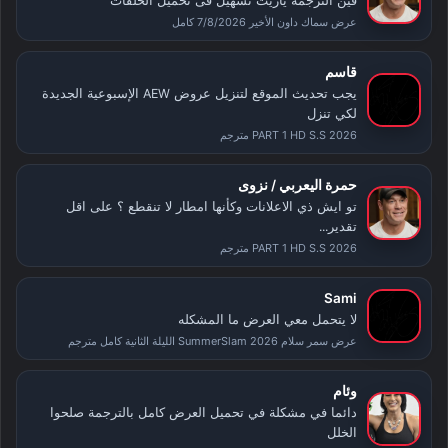
فين الترجمة ياريت تسهيل فى تحميل الحلقات
عرض سماك داون الأخير 7/8/2026 كامل
قاسم
يجب تحديث الموقع لتنزيل عروض AEW الإسبوعية الجديدة
لكي تنزل
PART 1 HD S.S 2026 مترجم
حمرة اليعربي / نزوى
تو ايش ذي الاعلانات وكأنها امطار لا تنقطع ؟ على اقل
تقدير...
PART 1 HD S.S 2026 مترجم
Sami
لا يتحمل معي العرض ما المشكله
عرض سمر سلام SummerSlam 2026 الليلة الثانية كامل مترجم
وئام
دائما في مشكلة في تحميل العرض كامل بالترجمة صلحوا
الخلل