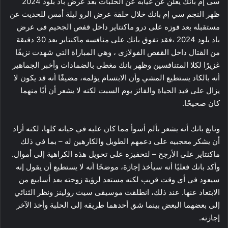
سى إم بانك يعلن عن غيابه عن الحلبات بعد عرض باد بلود 2024
ظهر النجم سي إم بانك خلال حلقة عرض الرو ليلة أمس للحديث عن
مستقبله بعد فوزه على درو ماكنتاير داخل قفص الجحيم فى عرض
باد بلود 2024 ،فقد تفوق بانك على منافسه ماكنتاير بعد 30 دقيقة
من القتال داخل القفص الفولازى ، وهي المباراة التي شهدت نزيفًا
غزيرًا لكلا المتنافسين وظهر بانك مغطى بالضمادات وأخبر الجماهير
أنه بالكاد يستطيع المشي وأن الابتسام يؤلمه، مضيفًا أنه قد يكون لا
يزال على قيد الحياة والفائز يوم السبت لكنه لا يشعر أن أيًا منهما
كان صحيحًا.
وتابع بانك أنه يشعر بألم أسوأ مما كان عليه في حياته كلها، لكنه أراد
أن يشكر معجبيه على دعمهم الطويل والكارهين له – بما في ذلك
ماكنتاير على الأرجح – لتحفيزه على تحويل هذه الكراهية إلى أموال.
وأكد بانك فعليًا أنه سيأخذ إجازة، موضحًا أنه لا يستطيع أن يقول إنه
سيعود في أي وقت قريب لكنه مستعد لرؤية زوجته بعد أسابيع من
الابتعاد عنها. عند ذلك، انطلقت موسيقى سيث رولينز ونظر الثنائي
إلى بعضهما البعض بينما شق أحدهما طريقه إلى الحلبة وأخذ الآخر
إجازته.