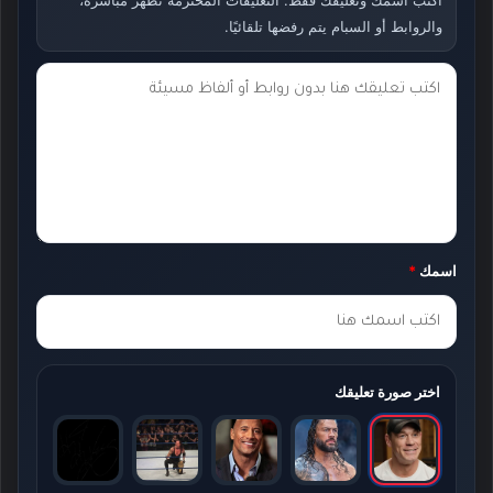
والروابط أو السبام يتم رفضها تلقائيًا.
ت
ع
ل
ي
ق
ك
اسمك
*
*
اختر صورة تعليقك