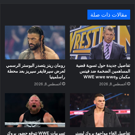
مقالات ذات صلة
تفاصيل جديدة حول تسوية قضية
رومان رينز يتصدر البوستر الرسمي
المساهمين الضخمة ضد فينس
لعرض سيرفايفر سيريز بعد محطة
مكمان وWWE wwe wwe
راسلمينيا
أغسطس 8, 2026
أغسطس 8, 2026
تفاصيل إلغاء مواجهة بروك ليسنر
تسريبات WWE تتوقع حضور بروك