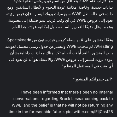
مع اقتراب عام 2025 بعد أقل من أسبوعين، يحمل العام الجديد
بدايات جديدة، وخاصة إمكانية عودة النجوم والأبطال السابقين. ومع
ذلك، في حالة بطل WWE سبع مرات بروك ليسنر ، فإن فرص رؤيته
يعود إلى عروض WWE في أي وقت قريب تبدو ضئيلة إلى معدومة،
وهو ما يظل دقيقًا للتقارير السابقة حول إمكانية عودته هذا العام.
وفقًا لمنشور على X بواسطة كريس فيذرستون من Sportskeeda
Wrestling، لم يتحدث WWE وليسنرعن جدول زمني محتمل لعودته.
ينص المنشور، “لقد أُبلغت أنه لم تكن هناك محادثات داخلية بشأن
عودة بروك ليسنر إلى عروض WWE، والاعتقاد هو أنه لن يعود في
أي وقت في المستقبل المنظور”.
*الى حضراتكم المنشور*
I have been informed that there’s been no internal
conversations regarding Brock Lesnar coming back to
WWE, and the belief is that he will not be returning any
time in the foreseeable future. pic.twitter.com/lEljCasf26