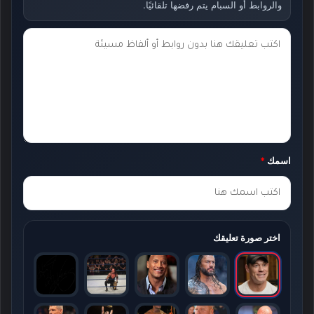
والروابط أو السبام يتم رفضها تلقائيًا.
ت
ع
ل
ي
ق
ك
اسمك
*
*
اختر صورة تعليقك