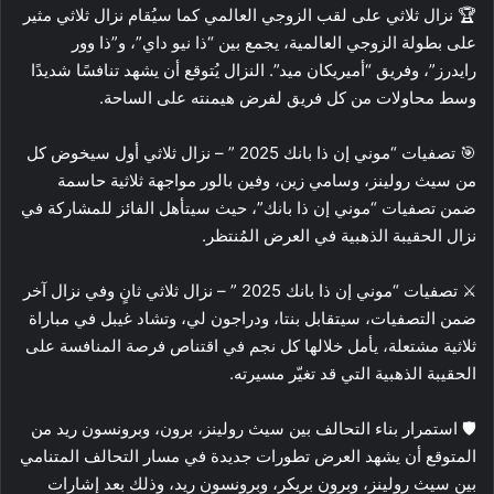
🏆 نزال ثلاثي على لقب الزوجي العالمي كما سيُقام نزال ثلاثي مثير
على بطولة الزوجي العالمية، يجمع بين “ذا نيو داي”، و”ذا وور
رايدرز”، وفريق “أميريكان ميد”. النزال يُتوقع أن يشهد تنافسًا شديدًا
وسط محاولات من كل فريق لفرض هيمنته على الساحة.
🎯 تصفيات “موني إن ذا بانك 2025 ” – نزال ثلاثي أول سيخوض كل
من سيث رولينز، وسامي زين، وفين بالور مواجهة ثلاثية حاسمة
ضمن تصفيات “موني إن ذا بانك”، حيث سيتأهل الفائز للمشاركة في
نزال الحقيبة الذهبية في العرض المُنتظر.
⚔️ تصفيات “موني إن ذا بانك 2025 ” – نزال ثلاثي ثانٍ وفي نزال آخر
ضمن التصفيات، سيتقابل بنتا، ودراجون لي، وتشاد غيبل في مباراة
ثلاثية مشتعلة، يأمل خلالها كل نجم في اقتناص فرصة المنافسة على
الحقيبة الذهبية التي قد تغيّر مسيرته.
🛡️ استمرار بناء التحالف بين سيث رولينز، برون، وبرونسون ريد من
المتوقع أن يشهد العرض تطورات جديدة في مسار التحالف المتنامي
بين سيث رولينز، وبرون بريكر، وبرونسون ريد، وذلك بعد إشارات