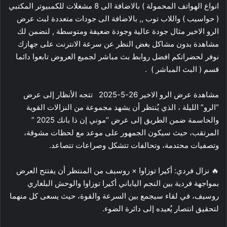
انواع الهواتف المحمولة ) بالاضافة الى 8 مشغلات للكمبيوتر المكتبي
( حواسيب ) واللاب توب ,, بالاضافة الى جودات متعددة لبث عرض
الرو الاخير مثال جودة عالية وجودة ضعيفة ومتوسطة , لنضمن لك
مشاهدة بدون مشاكل بغض النظر عن سرعة الانترنت على جهازك
نوفر لحضراتكم افضل روابط بث مباشر لجميع العروض تابعوا دائما
قسم ( البث المباشر ) .
مشاهدة عرض الرو الاخير 26-5-2025 تتجه الأنظار إلى عرض
“الرو” الليلة ، الذي يُنتظر أن يشهد مجموعة من النزالات القوية
والحاسمة ضمن الطريق إلى عرض “موني إن ذا بانك 2025 ”
المرتقب، حيث سيكون الجمهور على موعد مع لحظات مشوقة،
وتصفيات محتدمة، وتحالفات تتشكل وصراعات تتصاعد.
🔥 نزال فردي: أكيرا توزاوا × روسيف من المنتظر أن يفتتح العرض
بمواجهة فردية بين النجم الياباني أكيرا توزاوا والوحش البلغاري
روسيف، في لقاء سيجمع بين السرعة والقوة، حيث يسعى كل منهما
لتحقيق انتصار يُعيده إلى دائرة الضوء.