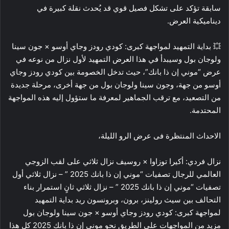
سابقة تؤكد على تشكل فصيل قوي قد يُحدث نقلة كبيرة في
ديناميكية العرض.
💥 بداية التمهيد لمواجهة كبرى: كودي رودز وجاي أوسو × جون سينا
ولوجان بول وسيبدأ في هذا العرض التمهيد لأول نزال من نوعه في
عرض “موني إن ذا بانك”، حيث تدخل الخصومة بين كودي رودز وجاي
أوسو من جهة، وجون سينا ولوجان بول من جهة أخرى، مرحلة جديدة
من التصعيد، مع ترقب الجماهير لمعرفة ما ستؤول إليه هذه المواجهة
المحتدمة.
الاحداث المنتظرة فى عرض الرو الليلة،
نزال فردي: أكيرا توزاوا × روسيف نزال ثلاثي على لقب الزوجي
العالمي للرجال تصفيات “موني إن ذا بانك 2025 ” – نزال ثلاثي أول
تصفيات “موني إن ذا بانك 2025 ” – نزال ثلاثي ثانٍ استمرار بناء
التحالف بين سيث رولينز، برون، وبرونسون ريد بداية التمهيد
لمواجهة كبرى: كودي رودز وجاي أوسو × جون سينا ولوجان بول
مزيد من المواجهات على الطريق نحو مونى إن ذا بانك 2025 كل هذا