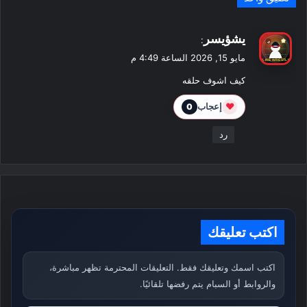
ي
يشؤيسر
:
ق
مايو 15, 2026 الساعة 4:49 م
و
كيف اشوف حلقه
ل
❤
إعجاب
0
رد
اكتب تعليقك
اكتب اسمك وتعليقك فقط. التعليقات المحترمة تظهر مباشرة،
والروابط أو السبام يتم رفضها تلقائيًا.