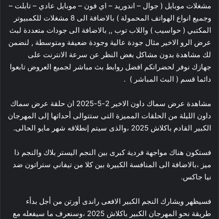
مشغلات موبايل ( جوال – اندوريد – اي فون – موبايل عادي – تابلت –
وجميع انواع الهواتف المحمولة ) بالاضافة الى 8 مشغلات للكمبيوتر
المكتبي ( حواسيب ) واللاب توب ,, بالاضافة الى جودات متعددة لبث
عرض الرو الاخير مثال جودة عالية وجودة ضعيفة ومتوسطة , لنضمن
لك مشاهدة بدون مشاكل بغض النظر عن سرعة الانترنت على
جهازك نوفر لحضراتكم افضل روابط بث مباشر لجميع العروض تابعوا
دائما قسم ( البث المباشر ) .
مشاهدة عرض سماك داون الاخير 2-5-2025 ان حلقة عرض سماك
داون الليلة من الحلقات المميزة التى ستتوالى أحداثها إلى المهرجان
الكبير القادم باكلاش 2025 ،والذى سيتم إنطلاقه شهر مايو الحالى.
فستكون هناك مواجهة فردية كبرى بين النجم اليستر بلاك والنجم ذا
ميز ،بالاضافة الى المنافسة الكبيرة بين كلا من تيفاني ستراتون ضد
نيا جاكس.
فسيظهر ويشارك النجم الكبير الافعى راندى أورتن من أجل بدأء
طريقة نحو المهرجان الكبير باكلاش 2025 ،وسنعرف ما سيفعله مع