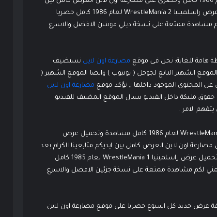
مشاهدة وتحميل عرض راسلمينيا 2 WrestleMania لعام 1986 كامل وحصري على مصارعة اون لاين العرض كامل بين
ايديكم متابعينا الكرام بجودة عالية HD مشاهدة وتحميل عرض راسلمينيا 2 WrestleMania لعام 1986 كامل حصريا
كم مشاهدة ممتعة على نسخة ديلي موشن الافضل والاسرع
ة هامة للغاية: نحن فى موقع
مصارعة اون لاين
نستضيف
وقع الشهير التابع لجوجل ( يوتيوب ) وايضا الموقع الشهير (
عن المحتوي الموجود داخلها ,, نؤكد موقع
مصارعة اون لاين
ى حقوق مليكة داخل الفيديو يسال الموقع المضيف للفيديو
فهم الامر .
تحميل جودة 720 مشاهدة وتحميل عرض راسلمينيا 2 WrestleMania لعام 1986 كامل مشاهدة وتحميل عرض
لعام 1986 كامل وحصري على مصارعة اون لاين العرض كامل بين ايديكم متابعينا الكرام بعد
الانتهاء على شاشات التلفاز بــ 10 دقائق فقط مشاهدة وتحميل عرض راسلمينيا 1 WrestleMania لعام 1985 كامل
مني لكم مشاهدة ممتعة على نسخة جزئين الافضل والاسرع
ضافة عرض جديد كل اسبوع حصريا على موقع مصارعة اون لاين