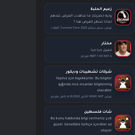
زعيم الحلبة
وليه حضرتك ما شاهدت العرض عندهم
لماذا تنتظر العرض هنا ؟
عرض سمر سلام SummerSlam 2026 الليلة الأولى كامل مترجم
مختار
جميل جدا جدا
PART 1 HD NXT 4 مترجم
شركات تشطيبات وديكور
Yazınız için teşekkürler. Bu bilgiler
ışığında nice insanlar bilgilenmiş
olacaktır.
عرض WWE NXT الأخير 4/8/2026 كامل مترجم
شات فلسطين
Bu konu hakkında bilgi vermeniz çok
güzel. Genellikle türkçe içerikler az
oluyor...