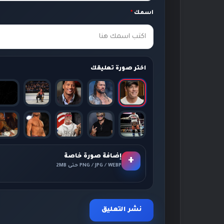
ك
اسمك
*
*
اختر صورة تعليقك
إضافة صورة خاصة
+
PNG / JPG / WEBP حتى 2MB