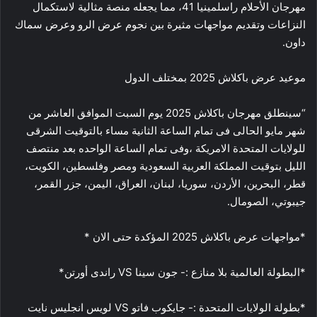
مهرجان الأحلام راسلمينيا 41، مما يجعله منصة مثالية لاستكمال
النزاعات وتقديم مواجهات مثيرة بين نجوم عرض الرو وعرض سماك
داون.
موعيد عرض باكلاش 2025 بمختلف الدول
“سينطلق مهرجان باكلاش 2025 يوم السبت الموافق العاشر من
شهر مايو الحالى فى تمام الساعة الثانية مساء بالتوقيت الشرقى
للولايات المتحدة الامريكة ،وفى تمام الساعة الواحده بعد منتصف
الليل بتوقيت المملكة العربية السعودية ومصر وفلسطين، الكويت،
قطر، البحرين، الأردن، سوريا، لبنان، العراق، اليمن، جزر القمر،
جيبوتي، الصومال.
*مواجهات عرض باكلاش 2025 المؤكدة حتى الان *
*البطولة العالمية بلا منازع :- جون سينا VS راندى أورتن*
*بطولة الولايات المتحدة :- جايكوب فاتو VS لويس انجليس نايت