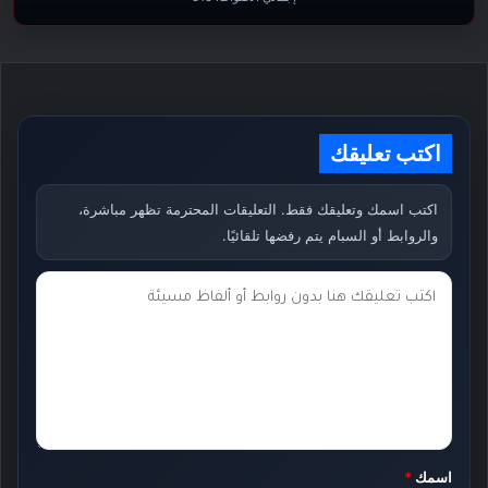
اكتب تعليقك
اكتب اسمك وتعليقك فقط. التعليقات المحترمة تظهر مباشرة،
والروابط أو السبام يتم رفضها تلقائيًا.
ت
ع
ل
ي
ق
ك
اسمك
*
*