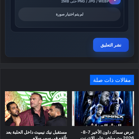
PNG / JPG / WEBP حتى 2MB
لم يتم اختيار صورة
مقالات ذات صلة
عرض سماك داون الأخير 7-8-
مستقبل نيك نيميث داخل الحلبة بعد
2026 بث مباشر على الانترنت
تألقه في سمر سلام