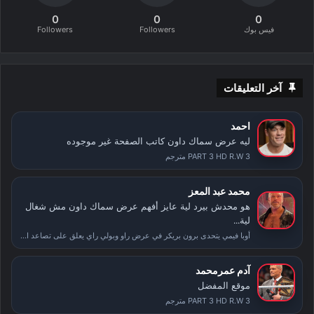
0
0
0
فيس بوك
Followers
Followers
آخر التعليقات
احمد
ليه عرض سماك داون كاتب الصفحة غير موجوده
PART 3 HD R.W 3 مترجم
محمد عبد المعز
هو محدش بيرد لية عايز أفهم عرض سماك داون مش شغال
لية...
أوبا فيمي يتحدى برون بريكر في عرض راو وبولي راي يعلق على تصاعد الأحداث بعد سمر سلام
آدم عمرمحمد
موقع المفضل
PART 3 HD R.W 3 مترجم