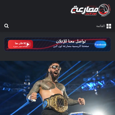
بح
القائمة