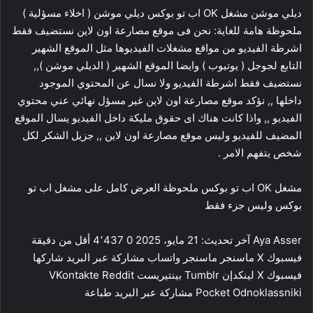
ديلي موشن مشغل OK اب تو بوكس ديلي موشن ( اخلاء مسؤلية )
ملحوظة هامة للغاية: نحن فى موقع مصارعة اون لاين نستضيف فقط
اشرطة الفيديو من مواقع مشغلات الفيديوها مثل الموقع الشهير
التابع لجوجل ( يوتيوب ) وايضا الموقع الشهير ( الديلي موشن ),,
نستضيف فقط اشرطة الفيديو ولا نسال عن المحتوي الموجود
داخلها ,, نؤكد موقع مصارعة اون لاين غير مسؤل نهائي عني محتوي
الفيديو ,, واذا كانت هناك اى حقوق مليكة داخل الفيديو يسال الموقع
المضيف للفيديو وليس موقع مصارعة اون لاين ,, جزيل الشكر لكل
شخص يتفهم الامر .
مشغل OK اب تو بوكس ملحوظة العرض كامل على مشغل اب تو
بوكس وليس جزء فقط
Aya Asser آخر تحديث: 21 مايو، 2025 0 4٬437 أقل من دقيقة
فيسبوك ‫X ماسنجر ماسنجر واتساب مشاركة عبر البريد شاركها
فيسبوك ‫X لينكدإن ‏Tumblr بينتيريست ‏Reddit ‏VKontakte
Odnoklassniki ‫Pocket مشاركة عبر البريد طباعة