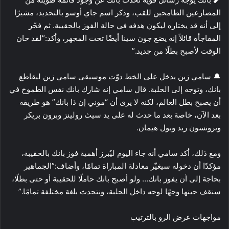
المصارعين الطامحين للقب، وذكر اسم جاي أوسو بالتحديد، مشيرًا
إلى أنه قد يختاره ليكون هدفه في حالة الفوز بالحقيبة. ثم فجّر
المفاجأة قائلاً إنه يضع جون سينا أيضًا تحت المجهر، وأكد:”لقد حان
الوقت لأصبح بطلًا من جديد.”
🔔 سامي زين يدخل على الخط دوّت موسيقى سامي زين ليقاطع
بانك، وتوجه إلى الحلبة. قال سامي إنه شارك بانك نفس الطموح في
أن يصبح بطل العالم، لكنه لا يرى أن “موني إن ذا بانك” هو طريقه
بعد الآن، خاصة بعد ما حدث له على يد سيث رولينز وبرون بريكر
وبرونسون ريد وبول هيمان.
ومع ذلك، أكد سامي أنه جاء اليوم ليُبرز أهمية فوز بانك بالحقيبة،
مؤكدًا أن دخوله سيغيّر معادلة المباراة تمامًا، وأضاف:”الجماهير
بحاجة إلى أن يفوز بانك… ولو أصبح بانك حاملًا للحقيبة أو حتى بطلًا،
سنقف حينها وجهًا لوجه داخل الحلبة، ونتحدث بلغة مختلفة تمامًا.”
مواجهات عرض الرو بالترتيب