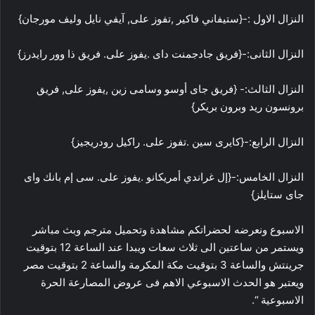
النزال الاول :-{ستيفاني فاكير ,تفوز على, آيفي نايل وليف مورجان}
النزال الثانى:-{فريق جادجمنت داى .يفوز على. فريق ذا وور رايدرز}
النزال الثالث:- {فريق جاى أوسو وسامى زين ,يفوز على, فريق
برونسون ريد وبرون بريكر}
النزال الرابع:-{كايرى سين .تفوز على. راكيل رودريجيز}
النزال الخامس:-{إل غراندي أمريكانو .يفوز على. سى إم بانك واى
جاى ستايلز}
الاسبوع ونعرضه لحضراتكم مشاهدة وتحميل مترجم وبث مباشر
ويستمر من ساعتين الى ثلاث سعات ويبدا عند الساعة 12 بتوقيت
جرينتش والساعة 3 بتوقيت مكة المكرمة والساعة 2 بتوقيت مصر
ويعتبر هو الحدث الاسبوعي الاهم فى عروض المصارعة الحرة
الاسبوعية “.