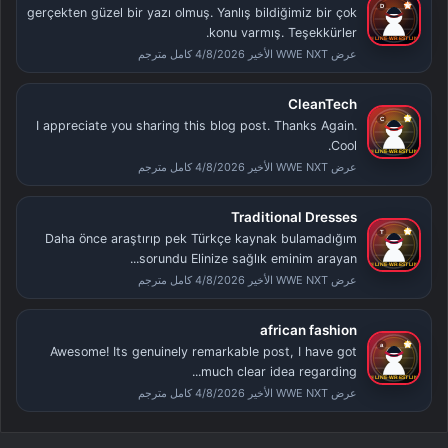
gerçekten güzel bir yazı olmuş. Yanlış bildiğimiz bir çok
konu varmış. Teşekkürler.
عرض WWE NXT الأخير 4/8/2026 كامل مترجم
CleanTech
I appreciate you sharing this blog post. Thanks Again.
Cool.
عرض WWE NXT الأخير 4/8/2026 كامل مترجم
Traditional Dresses
Daha önce araştırıp pek Türkçe kaynak bulamadığım
sorundu Elinize sağlık eminim arayan...
عرض WWE NXT الأخير 4/8/2026 كامل مترجم
african fashion
Awesome! Its genuinely remarkable post, I have got
much clear idea regarding...
عرض WWE NXT الأخير 4/8/2026 كامل مترجم