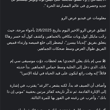
جديد وحصري فى عالم المصارعة الحرة “.
معلومات عن فيديو عرض الرو
انطلق عرض الرو الاخير اليوم بتاريخ 2/6/2025 بأجواء مرحة، حيث
رحّب مايكل كول وبات مكافي بالجماهير، وكشف كول أنه خسر رهانًا
يتعلق بفريق “إنديانا بيسرز”، ليضطر إلى خلع قميصه وارتداء قميص
الفريق طوال العرض وسط ضحكات الجماهير.
🎤 سي إم بانك يعلن التحدي! بعد لحظات، دوّت موسيقى سي إم
بانك، الذي دخل إلى الحلبة وسط حماس الجماهير. بدأ حديثه
قائلاً:”إنه وقت رائع لنكون على قيد الحياة في ليلة الإثنين!”
وأضاف أن الصيف قد بدأ، لكنه يشعر بـ”الرعد” يقترب، في إشارة
إلى الإثارة القادمة. ثم تذكّر تاريخه كفائز مرتين بحقيبة “موني إن ذا
بانك”، وأعرب عن رغبته في الفوز بها للمرة الثالثة.
🧨 بانك يوجه رسائل قوية تحدث بانك عن وجود قائمة طويلة من