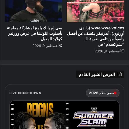
wwe wwe voices (راندي
سي إم بانك يلمح لمشاركة مفاجئة
أورتون): أندرتيكر يكشف عن أفضل
بأسلوب اللوتشا في عرض وورلدز
وأسوأ من تلقى ضربة الـ
كولايد المقبل
“تشوكسلام” في
أغسطس 9, 2026
أغسطس 9, 2026
العرض الشهر القادم
سمر سلام 2026
LIVE COUNTDOWN