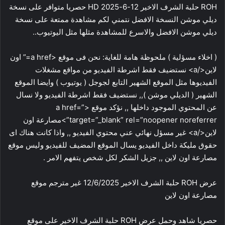
ROH حلبة الشرف الاخير 12-6-2025 HD حصريا متوافر على نسخة
ديلي موشن النسخة الافضل نتمني لكم مشاهدة ممتعة على نسخة
ديلي موشن الافضل والاسرع للمشاهدة مثلها مثل اليوتيوب..
( اخلاء مسؤلية ) ملحوظة هامة للغاية: نحن فى موقع <a href=” اون
لاين</a> نستضيف فقط اشرطة الفيديو من مواقع مشغلات
الفيديوها مثل الموقع الشهير التابع لجوجل ( يوتيوب ) وايضا الموقع
الشهير ( الديلي موشن ),, نستضيف فقط اشرطة الفيديو ولا نسال
عن المحتوي الموجود داخلها ,, نؤكد موقع <a href=”
target=”_blank” rel=”noopener noreferrer”>مصارعة اون
لاين</a> غير مسؤل نهائي عني محتوي الفيديو ,, واذا كانت هناك اى
حقوق مليكة داخل الفيديو يسال الموقع المضيف للفيديو وليس موقع
مصارعة اون لاين ,, جزيل الشكر لكل شخص يتفهم الامر .
عرض ROH حلبة الشرف الاخير 12/6/2025 غير مترجم موقع
مصارعة اون لاين
حصريا شاهد وحمل عرض ROH حلبة الشرف الاخير على موقع