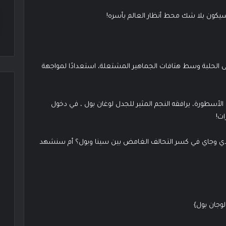
سيكون بلا شك محط أنظار العالم بأسره!
إلى الحلبة وسط هتافات الجماهير المشتعلة، استعدادًا لمواجهة
أسطورة، يرافقه النجم المثير للجدل لوغان بول ، في دخول
ات!
كودي وجاي في كسر التحالف الغامض بين سينا وبول؟ أم سنشهد
لوجان بول}