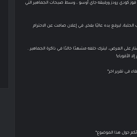
 فوز كودي رودز ورفيقه جاي أوسو ، وسط صيحات الجماهير التي
حلبة، ليرفع يده عاليًا بفخر، في إعلان صامت عن الاحترام
 على العرض، ليترك خلفه مشهدًا خالدًا في ذاكرة الجماهير…
ا الأقوياء!
ء فى تقرير اخر*
ائكم حول هذا الموضوع*