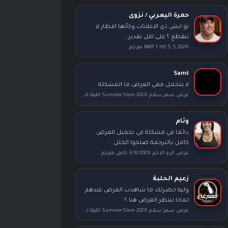
حمرة اليعربي / نزوى
تو ايش ذي الاعلانات وكأنها امطار لا
تنقطع ؟ على اقل تقدير...
PART 1 HD S.S 2026 مترجم
Sami
لا يتحمل معي العرض ما المشكله
عرض سمر سلام SummerSlam 2026 الليلة الثانية كامل مترجم
وئام
دائما في مشكلة في تحميل العرض
كامل بالترجمة صلحوا الخلل
عرض الرو الاخير 3/8/2026 كامل مترجم
زعيم الحلبة
وليه حضرتك ما شاهدت العرض عندهم
لماذا تنتظر العرض هنا ؟
عرض سمر سلام SummerSlam 2026 الليلة الأولى كامل مترجم