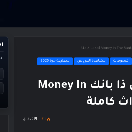
اس
ال
فيديوهات
مشاهدة العروض
مصارعة حرة 2025
نتائج عرض مونى إن ذا بانك Money In
511
2 دقائق