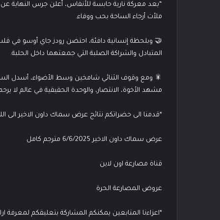
“بعد معركة نارية حابسة للأنفاس، أعلن جرس النهاية عن
ملأت أرجاء الساحة بحب ووفاء.
🤝 وبلحظة إنسانية دافئة، احتضن رودز جاي أوسو في قلب ال
المتبادل والشراكة الصلبة التي جمعتهما داخل الحلبة.
🎇 ومع وقوف الثنائي شامخين وسط الأضواء، أسدل الستار
مشهد الأخوة، الانتصار، والوحدة الحقيقية في عالم لا يرحم إل
*قدمنا الى حضراتكم نتائج عرض سماك داون الاخير الى اللقا
عرض سماك داون الاخير 6/6/2025 مترجم كامل
قناة مصارعة اون لاين
عروض المصارعة الحرة
*اعزاءنا المتابعين يمكنكم المشاركة بتعليقكم لمعرفة ار