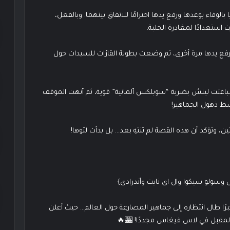
لوفاء بوعدها ورفع يدها احترامًا للاتفاق بينهما. وبالفعل،
استعدادًا لمغادرة الحلبة.
 رفع يدها مرة أخرى، ثم وضعت بطولة القارّات للسيدات حول
، فباغتت لينش بضربة “سوبلكس ألمانية” قوية، ثم أنهت الموقف
سط ذهول الجماهير!
وتؤكد أن هذه القصة لم تنتهِ بعد… بل بدأت لتوها!
بول وسولو سيكوا وال اى نايت وأندرادى}
ًا طال انتظاره إلى جماهير المصارعة حول العالم… حيث أعلن