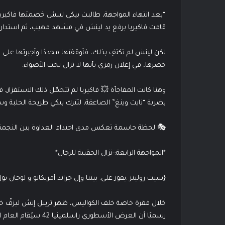
“بعد انتهاء المواجهة، طالبت بيكي لينش خصمتها فاكيريا با
قامت فاكيريا برفع يد لينش في مشهد مهيب، ثم استدارت 
لكن لينش لم تكتفِ بذلك، فأوقفتها مجددًا وأجبرتها على
خصرها، في إعلان رمزي بأنها لا تزال تحت الأضواء.
وهنا كانت المفاجأة 💥 فاكيريا لم تتحمّل ذلك الاستفزاز
بضربة “نايت وينغ” الصاعقة، لتترك بيكي طريحة الحلبة و
🎭 لحظة حاسمة تعكس مدى احتدام العداوة بين النجمتين، 
*المواجهة الرابعة:-نزال الحقيبة للرجال*
{سيث رولينز .يفوز على. بيتنا وإل جراند أمريكانو و لوجان 
خلال فقرة خاصة خلف الكواليس، ظهر تريبل إتش ليزفّ خبر
رسميًا أن العرض الأسطوري راسلمينيا 42 سيُقام العام المقبل في لاس فيغاس مجددًا! 🎰🔥