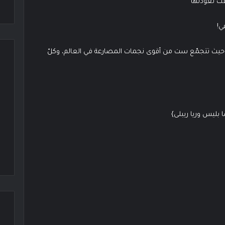
قت لعودتها
ي!
، حيث تتجمّع ست من أقوى نجمات المصارعة في العالم، وكلّ
 بليس وريا ريبلى}