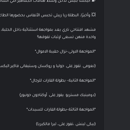
💫 أليكسا بليس تدخل وسط هتافات الجماهير التي اشتا
💥 وأخيرًا، البطلة ريا ريبلي تحبس الأنفاس بحضورها الطاغ
مشهد افتتاحي ناري يعد بمواجهة استثنائية داخل الحلبة
واحدة منهن تسعى لإثبات تفوقها!
*المواجهة الاولى:-نزال حقيبة الاموال*
{نعومى .تفوز على. جوليا و روكسان وستيفانى فاكير اليكسا
*المواجهة الثانية:- بطولة القارات للرجال*
{دومينيك مستريو .يفوز على. أوكتاجون جونيور}
*المواجهة الثالثة:-بطولة القارات للسيدات*
{بيكى لينش ،تفوز على، ليرا فالكيريا}