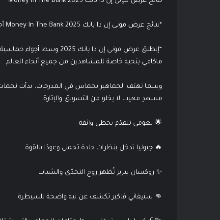
نتائج عرض مونى إن ذا بانك Money In The Bank 2025
*نتائج عرض مونى إن ذا بانك Money In The Bank 2025 أحداث كاملة*
“إنطلق عرض مونى إن ذا بانك 5
ماكافي بتحية خاصة للمشاهدين من جميع أنحاء العالم.
وبينما تهتف الجماهير بحماس في المدرجات، بدأت نجمات 
مشهدٍ مهيب لا يخلو من التشويق والإثارة:
🌟 نعومي تتقدّم بخطى واثقة
🔥 جيوليا تدخل بنظرات حادة تحمل وعودًا بالقوة
✨ روكسان بيريز تُظهر روح التحدّي والشباب
👊 ستيفاني فاكير تكشف عن نية واضحة للسيطرة