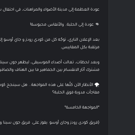
عودة العظمة إلى مدينة الأضواء والمراهنات، في احتفال 
👊 عودة إلى الحلبة.. والأنفاس محبوسة!
بعد الإعلان الناري، توجّه كل من كودي رودز و جاي أوسو 
مرتقبة بكل المقاييس.
وبعد لحظات، تعالت أصداء الموسيقى، ليظهر جون سينا ال
مشترك أثار الانقسام بين الجماهير ما بين الهتاف والصافر
🌪️ الأنظار الآن كلّها على هذه المواجهة… هل سينجح 
مفاجآت مدوية فوق الحلبة؟
*المواجهة الخامسة*
{فريق كودى رودز وجاى أوسو .يفوز على. فريق جون سينا و