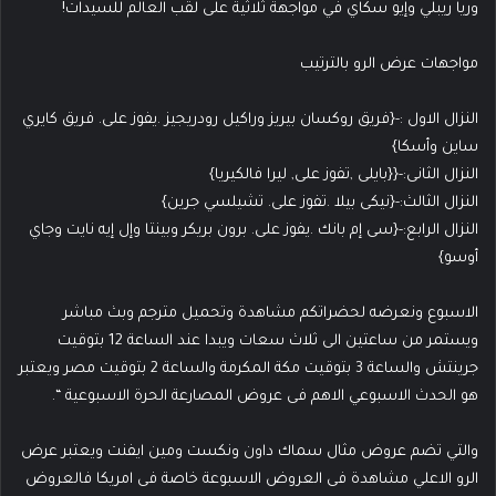
وريا ريبلي وإيو سكاي في مواجهة ثلاثية على لقب العالم للسيدات!
مواجهات عرض الرو بالترتيب
النزال الاول :-{فريق روكسان بيريز وراكيل رودريجيز .يفوز على. فريق كايري
ساين وأسكا}
النزال الثانى:-{{بايلى ,تفوز على, ليرا فالكيريا}
النزال الثالث:-{نيكى بيلا .تفوز على. تشيلسي جرين}
النزال الرابع:-{سى إم بانك .يفوز على. برون بريكر وبينتا وإل إيه نايت وجاي
أوسو}
الاسبوع ونعرضه لحضراتكم مشاهدة وتحميل مترجم وبث مباشر
ويستمر من ساعتين الى ثلاث سعات ويبدا عند الساعة 12 بتوقيت
جرينتش والساعة 3 بتوقيت مكة المكرمة والساعة 2 بتوقيت مصر ويعتبر
هو الحدث الاسبوعي الاهم فى عروض المصارعة الحرة الاسبوعية “.
والتي تضم عروض مثال سماك داون ونكست ومين ايفنت ويعتبر عرض
الرو الاعلي مشاهدة فى العروض الاسبوعة خاصة فى امريكا فالعروض