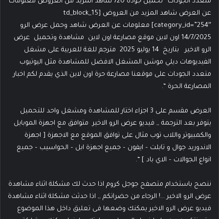
متعدد الجودات” تحميل جودة 720 شاهد المزيد من العروض معلومات
عن العرض شاهد المزيد من العروض [td_block_15
category_id=”254″] معلومات عن العرض شاهد وحمل عرض الرو
14/7/2025 اون لاين موقع مصارعة اون لاين مشاهدة وتحميل عرض
الرو الاخير بتاريخ 14 يوليو 2025 مترجم للغة للعربية على مشغل
الفيديوهات ديلي موشن المشغل الافضل للمشاهدة مثل اليوتيوب
متعدد الجودات على موقعنا مصارعة حرة اون لاين الذي يقدم لكم اخبار
المصارعة الحرة “.
العرض مقسم على 3 اجزاء اختار للمشاهدة ومشغل واحد للتحميل
يتوفر بعد الترجمة ,, فيديو عرض الرو الاخير متوافق مع اجهزة الموبايل
والكمبيوتر واللاب توب مثال على توافق الموقع مع الاجهزة [ اجهزة
الاندوريد جوال و تابلت – ايفون – جميع اجهزة ابل – الحواسيب – جميع
انواع الجوالات – الاي باد ] “.
ننصح باستخدام متصفح جوجل كروم اذا حدث لك مشكلة اثناء مشاهدة
عرض الرو الاخير …! الرجاء من حضراتكم ,, اذا حدثت مشكلة اثناء مشاهدة
فيديو عرض الرو الاخير يمكنك وضعها فى تعليق داخل هذا الموضوع