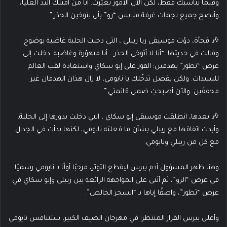
وقتما يناسبك فقط، لكن الآن الأمور تغيّرت. أنا من أمتلك اليد العليا،
وأنصح جميع نجمات غرفة ملابس “رو” بأن يتوخين الحذر.”
🎶 فجأة، دوّت موسيقى ريا ريبلي ، التي دخلت الحلبة غاضبة بوضوح.
وقالت في حديثها: “أنا لا أتوخى الحذر… أنا متهوّرة وغاضبة. دخلت إلى
عرض “تطور” بهدفين: الفوز على إيو سكاي واستعادة لقب العالم
للسيدات. ولكن بفضل تدخّلك يا نايومي، لا زال هذان الهدفان غير
محققَين. والآن أصبحتِ ضمن قائمتي.”
🎶 بعدها، انطلقت موسيقى إيو سكاي ، التي دخلت بدورها إلى الحلبة،
وأبدت اتفاقها مع ريبلي بشأن ما فعلته نايومي، لكنها بدأت في الجدال
مع كل من ريبلي ونايومي.
وهنا ظهر المسؤول آدم بيرس ليقطع التوتر، مرحبًا أولًا بـ نايومي رسميًا
في عرض “الرو”، ثم أثنى على المواجهة الرائعة بين ريبلي وإيو سكاي في
عرض “تطور”، واصفًا إياها بـ “السحر الخالص”.
وأعلن بيرس القرار المنتظر: في مهرجان الصيف الكبير، ستتنافس نايومي