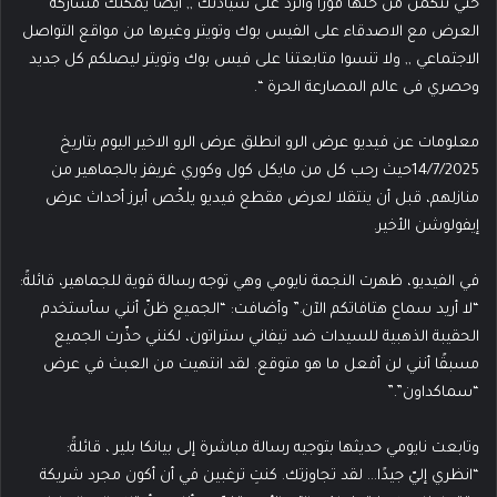
حتي نتكمن من حلها فورا والرد على سيادتك ,, ايضا يمكنك مشاركة
العرض مع الاصدقاء على الفيس بوك وتويتر وغيرها من مواقع التواصل
الاجتماعي ,, ولا تنسوا متابعتنا على فيس بوك وتويتر ليصلكم كل جديد
وحصري فى عالم المصارعة الحرة “.
معلومات عن فيديو عرض الرو انطلق عرض الرو الاخير اليوم بتاريخ
14/7/2025حيث رحب كل من مايكل كول وكوري غريفز بالجماهير من
منازلهم، قبل أن ينتقلا لعرض مقطع فيديو يلخّص أبرز أحداث عرض
إيفولوشن الأخير.
في الفيديو، ظهرت النجمة نايومي وهي توجه رسالة قوية للجماهير، قائلةً:
“لا أريد سماع هتافاتكم الآن.” وأضافت: “الجميع ظنّ أنني سأستخدم
الحقيبة الذهبية للسيدات ضد تيفاني ستراتون، لكنني حذّرت الجميع
مسبقًا أنني لن أفعل ما هو متوقع. لقد انتهيت من العبث في عرض
“سماكداون”.”
وتابعت نايومي حديثها بتوجيه رسالة مباشرة إلى بيانكا بلير ، قائلةً:
“انظري إليّ جيدًا… لقد تجاوزتك. كنتِ ترغبين في أن أكون مجرد شريكة