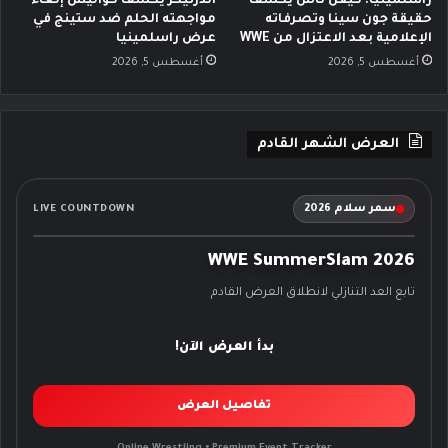
راسلمينيا: كيفن ناش يكشف
أندرتيكر يكشف كواليس إلغاء
حقيقة جون سينا وتصرفاته
مواجهته الحلم ضد ستينج في
الإعلامية بعد الاعتزال من WWE
عرض راسلمينيا
أغسطس 5, 2026
أغسطس 5, 2026
العرض الشهر القادم
سمر سلام 2026
LIVE COUNTDOWN
WWE SummerSlam 2026
تابع العد التنازلي لانطلاق العرض القادم
بدأ العرض الآن!
تفاصيل العرض