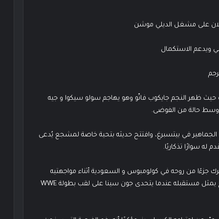
لان على مشغل الديلي موشن
ي ويدعم الاستكمال
ن الاخير 27 -6-2025 بلقطة مثيرة حيث ظهر النجم جايكوب فاتّو وهو يهاجم سولو سيكوا و جيه
ن وسط حالة من الفوضى.
 الجماهير في بيتسبرغ، وافتتح حديثه بتحية خاصة لمشجع يُدعى
ترك جزءًا من روحه في كولومبوس و السعودية أثناء مواجهتيه
ضد جاي أوسو و راندي أورتن على التوالي. وأكد أن هذا التاج يمثل مستقبله عندما يتحدى جون سينا على لقب بطولة WWE