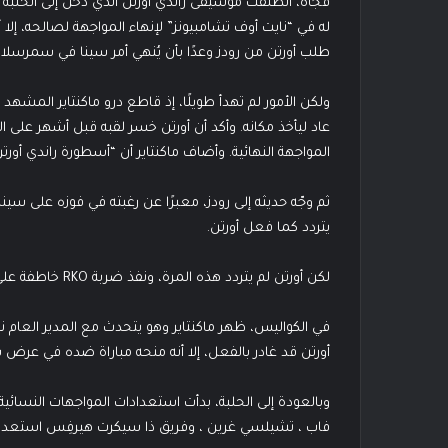
فجأة، انطلقت موسيقى راندي أورتن الذي دخل إلى الحلبة وعب
له في “نايت أوف تشامبيونز” لإنهاء المواجهة لصالحه، إلا أن
طلب أورتن من رودز وعدًا بأن يُنهي أمر سينا في سمرسلام
ولكن الأمور لم تهدأ طويلًا، إذ قاطع درو ماكنتاير المشهد 
عاد ليأخذ مكانه. وأكد أن أورتن خسر لقبه قبل أشهر عل
المواجهة النهائية. وأضاف ماكنتاير أن “أسطورة راندي أورت
ثم وجّه حديثه إلى رودز، معبرًا عن رغبته في فوزه على سينا، 
يتردد كما فعل أورتن.
لكن أورتن لم يتردد هذه المرة، ونفذ ضربة RKO خاطفة على ماكنتاير، مما أشعل الأجواء.
في الكواليس، ظهر ماكنتاير وهو يتحدث مع المدير العام ن
أورتن قد غادر بالفعل، إلا أنه منحه مباراة ضده في عرض ساتردا
وبالعودة إلى الحلبة، بدأت استعدادات المواجهات النسائ
فاب ، تشيلسي غرين ، وفريق ذا سيكرت هيرفِس استعدادًا