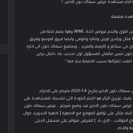
اثناء مشاهدة عرض سماك دون الاخير…!
هدة ممتعة .
معلومات عن عرض سماكداون لايف هو عرض اسبوعي من اقوي واقدم عروض اتحاد WWE وهوا يضم نخبة من
المصارعين السوبر ستار يلعب له كثير من مصارعين WWE مثال وراندي اورتن ونتاليا ونايومي وايضا فريق الاوسو وفريق
 اي جي ستايلز و كارميلا والمزيد ,, ويخضع سماك داون الى ادارة
اون شين مكمان كمسؤول اول تحديث عاد دانيال براين
لنت اعتزالها بسبب الاصابة بدلا منه “.
موقع مصارعة اون لاين يقدم لكم مشاهدة وتحميل عرض سماك داون الاخير بتاريخ 4-7-2025 مترجم على الاجزاء
ليك عزيزي الزائر هو اختيار الجودة التي تناسبك للمشاهدة على
مل عرض سماك داون الاخير عند وضع مترجم ,, عرض سماك داون
اليك مثال على توافق الموقع مع الاجهزة [ اجهزة الاندوريد جوال
اع الجوالات – الاي باد ] العرض متوافر على مشغل الديلي
والاداء .