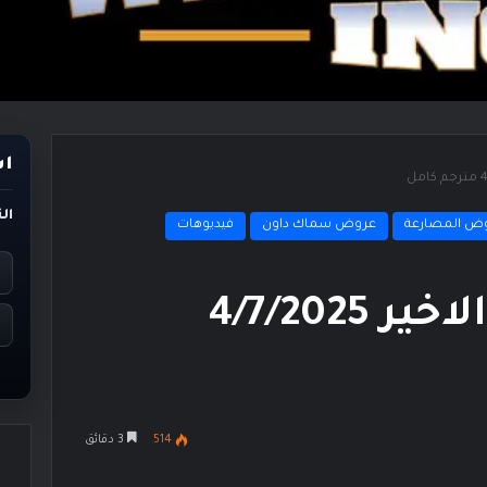
اس
ال
ض المصارعة
عروض سماك داون
فيديوهات
عرض سماك داون الاخير 4/7/2025
514
3 دقائق