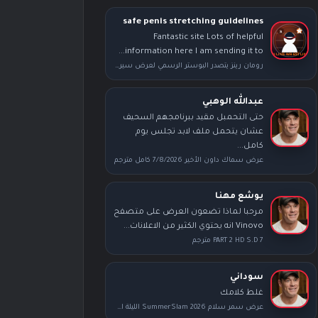
safe penis stretching guidelines
Fantastic site Lots of helpful
information here I am sending it to...
رومان رينز يتصدر البوستر الرسمي لعرض سيرفايفر سيريز بعد محطة راسلمينيا
عبدالله الوهبي
حتى التحمبل مقيد ببرنامجهم السحيف
عشان يتحمل ملف لابد تجلس يوم
كامل...
عرض سماك داون الأخير 7/8/2026 كامل مترجم
يوشع مهنا
مرحبا لماذا تضعون العرض على متصفح
Vinovo انه يحتوي الكثير من الاعلانات...
PART 2 HD S.D 7 مترجم
سوداني
غلط كلامك
عرض سمر سلام SummerSlam 2026 الليلة الأولى كامل مترجم