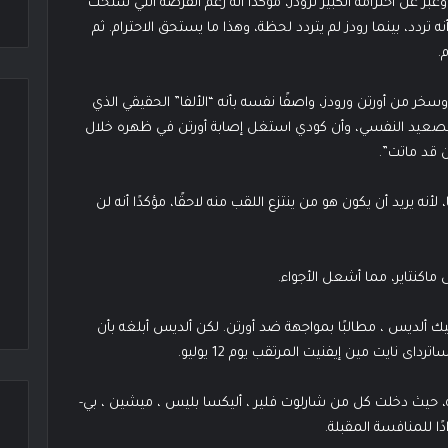
ّر عن احترامه الكبير لرودز، مؤكدًا أنه رغم الفرصة التي سنحت
ه تردد، بينما رودز لم يتردد لحظة، وهذا ما يستحق الاحترام. ثم
.
وسخر من أورتن ورودز، واصفًا نفسه بأنه “الألفا” الحقيقي الذي
ى الصعيد النفسي، وأن كودي استغل إصابة أورتن في ظهره خلال
ن قد ماتت”.
لأنه يريد أن يكون هو من ينتزع اللقب منه لاحقًا، مؤكدًا أنه لن
يك ألديس ، مطالبًا بمواجهة ضد أورتن. لكن ألديس أبلغه بأن
ى نايت مين إيفنيت المرتقب يوم 12 يوليو.
ية، حيث دخلت كل من شارلوت فلير ، أليكسا بليس ، ميشين ، بي-
 للمنافسة المقبلة.