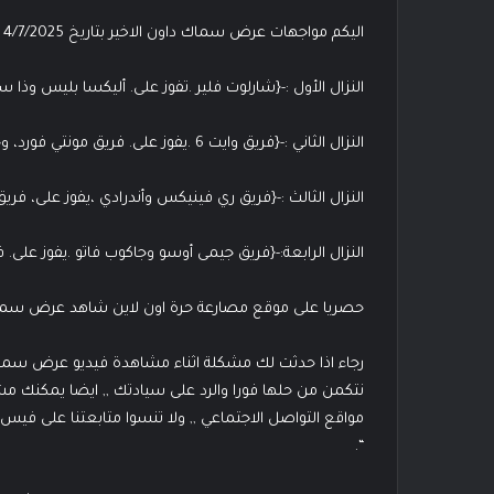
اليكم مواجهات عرض سماك داون الاخير بتاريخ 4/7/2025
النزال الأول :-{شارلوت فلير .تفوز على. أليكسا بليس وذ
النزال الثاني :-{فريق وايت 6 .يفوز على. فريق مونتي فورد، وجوني جارجانو، وبيرتو، وكريس سابين}
النزال الثالث :-{فريق ري فينيكس وأندرادي ،يفوز على، فريق
النزال الرابعة:-{فريق جيمى أوسو وجاكوب فاتو .يفوز على
حصريا على موقع مصارعة حرة اون لاين شاهد عرض سماك داون الاخي
رجاء اذا حدثت لك مشكلة اثناء مشاهدة فيديو عرض سما
نتكمن من حلها فورا والرد على سيادتك ,, ايضا يمكنك م
مواقع التواصل الاجتماعي ,, ولا تنسوا متابعتنا على في
“.