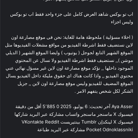
اب تو بوكس شاهد العرض كامل على جزء واحد فقط اب تو بوكس
وليس اجزاء
( اخلاء مسؤلية ) ملحوظة هامة للغاية: نحن فى موقع مصارعة اون
لاين نستضيف فقط اشرطة الفيديو من مواقع مشغلات الفيديوها مثل
الموقع الشهير التابع لجوجل ( يوتيوب ) وايضا الموقع الشهير ( الديلي
موشن ),, نستضيف فقط اشرطة الفيديو ولا نسال عن المحتوي
الموجود داخلها ,, نؤكد موقع مصارعة اون لاين غير مسؤل نهائي عني
محتوي الفيديو ,, واذا كانت هناك اى حقوق مليكة داخل الفيديو يسال
الموقع المضيف للفيديو وليس موقع مصارعة اون لاين ,, جزيل
الشكر لكل شخص يتفهم الامر .
Aya Asser آخر تحديث: 6 يوليو، 2025 0 5٬885 أقل من دقيقة
فيسبوك ‫X ماسنجر ماسنجر واتساب مشاركة عبر البريد شاركها
فيسبوك ‫X لينكدإن ‏Tumblr بينتيريست ‏Reddit ‏VKontakte
Odnoklassniki ‫Pocket مشاركة عبر البريد طباعة