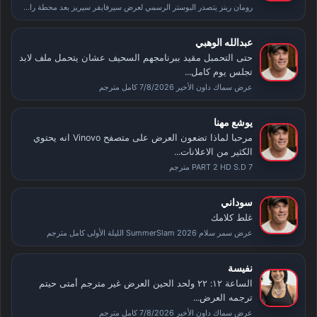
رومان رينز يتصدر البوستر الرسمي لعرض سيرفايفر سيريز بعد محطة راسلمينيا
عبدالله الوهبي
حتى التحمبل مقيد ببرنامجهم السحيف عشان يتحمل ملف لابد
تجلس يوم كامل...
عرض سماك داون الأخير 7/8/2026 كامل مترجم
يوشع مهنا
مرحبا لماذا تضعون العرض على متصفح Vinovo انه يحتوي
الكثير من الاعلانات...
PART 2 HD S.D 7 مترجم
سوداني
غلط كلامك
عرض سمر سلام SummerSlam 2026 الليلة الأولى كامل مترجم
نفيسة
الساعة ١٢: ٢٢ ولحد الحين العرض غير مترجم أمتى حيتم
ترجمه العرض...
عرض سماك داون الأخير 7/8/2026 كامل مترجم