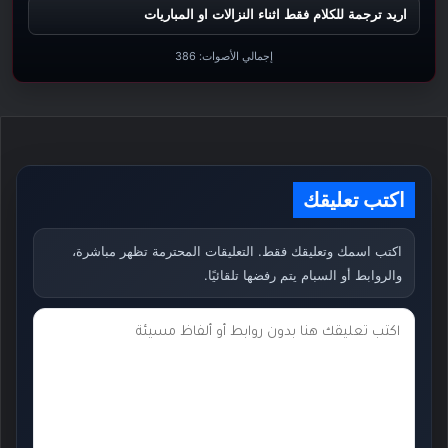
اريد ترجمة للكلام فقط اثناء النزالات او المباريات
إجمالي الأصوات:
386
اكتب تعليقك
اكتب اسمك وتعليقك فقط. التعليقات المحترمة تظهر مباشرة،
والروابط أو السبام يتم رفضها تلقائيًا.
ت
ع
ل
ي
ق