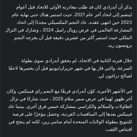
يذكر أن أندرادي كان قد طلب مغادرته الأولى للاتحاد قبل أعوام
لينضم إلى اتحاد آخر عام 2021، حيث استمر هناك حتى نهاية عام
2023 حين انتهى عقده. عاد النجم المكسيكي مجددًا إلى اتحاد
المصارعة العالمي في عرض رويال رامبل 2024 ، وشارك في النزال
الملكي حيث استمر أكثر من عشرين دقيقة قبل أن يخرجه النجم
برونسون ريد.
خلال فترته الثانية في الاتحاد، لم يحقق أندرادي سوى بطولة
السرعة، والتي فاز بها في شهر حزيران/يونيو قبل أن يخسرها لاحقًا
لصالح دراغون لي.
في الأشهر الأخيرة، كوّن أندرادي فريقًا مع النجم راي فينيكس، وكان
آخر ظهور لهما في عرض سمر سلام 2025 ، حيث شاركا في نزال
الطاولات والسلالم والكراسي بمشاركة خمس فرق أخرى. بينما عاد
فينيكس بعدها إلى المنافسات الفردية، وحصل مؤخرًا على فرصة
للتتويج ببطولة الولايات المتحدة أمام سامي زين، لكنه لم ينجح في
اقتناص اللقب.