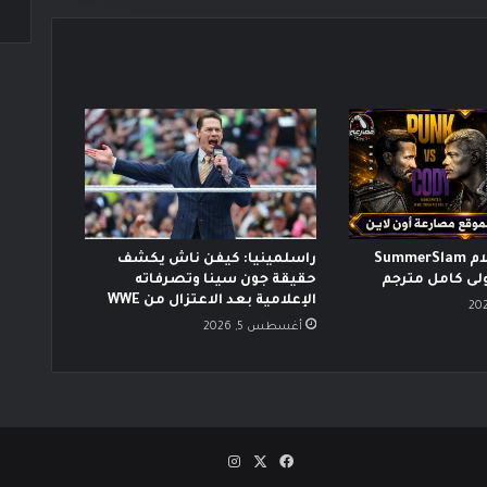
عرض سمر سلام SummerSlam
راسلمينيا: كيفن ناش يكشف
حقيقة جون سينا وتصرفاته
الإعلامية بعد الاعتزال من WWE
أغسطس 5, 2026
‫X
فيسبوك
انستقرام