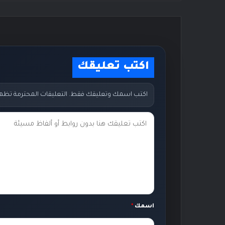
اكتب تعليقك
اكتب اسمك وتعليقك فقط. التعليقات المحترمة تظهر مب
ت
ع
ل
ي
ق
ك
اسمك
*
*