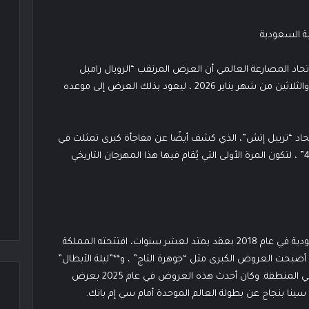
تحاد المصارعة العالمي أن العرض المرتقب “الرويال رامبل
2026” سيقام في العاصمة السعودية الرياض يوم الواحد والثلاثين من شهر يناير 2026 ، ليعود بذلك العرض إلى موعده
اتحاد “تريبل إتش”، الذي كشف أيضًا عن مفاجأة كبرى تمثلت في
أن المملكة ستستضيف في عام 2027 حدث “راسلمينيا 43” ، لتكون المرة الأولى التي يُقام فيها هذا المهرجان التاريخي
بدأت الشراكة بين اتحاد المصارعة والمملكة العربية السعودية في عام 2018 بعقد يمتد لعشر سنوات، افتتحته المملكة
صبحت العروض الكبرى مثل “جوهرة التاج” ، و**”ليلة الأبطال”
، و “ملك وملكة الحلبة”** جزءًا أساسيًا من أجندة الاتحاد في المنطقة. وكان أحدث هذه العروض في عام 2025 بعرض
ون سينا بنجاح عن بطولة العالم الموحدة أمام سي إم بانك.