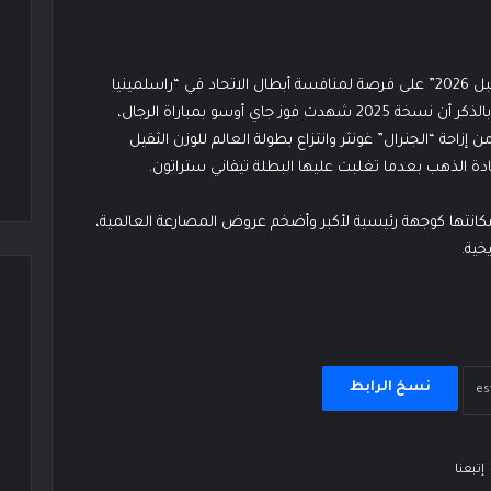
سيحصل الفائزون بنزالي الرجال والسيدات في “الرويال رامبل 2026” على فرصة لمنافسة أبطال الاتحاد في “راسلمينيا
42” المقرر إقامته في مدينة لاس فيغاس الأمريكية. جدير بالذكر أن نسخة 2025 شهدت فوز جاي أوسو بمباراة الرجال،
إزاحة “الجنرال” غونثر وانتزاع بطولة العالم للوزن الثقيل
 الذهب بعدما تغلبت عليها البطلة تيفاني ستراتون.
مكانتها كوجهة رئيسية لأكبر وأضخم عروض المصارعة العالمية،
خية.
نسخ الرابط
إتبعنا