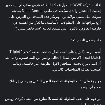
أعلنت شركة WWE تفاصيل مُحدّثة لبطاقة عرض ساترداى نايت مين
إيفنيت المنتظر، والذي سيُقام في ملعب Delta Center بمدينة
سولت ليك سيتي بولاية يوتا. وترتكز هذه النسخة من العرض على
أربع مواجهات على البطولات الأساسية، ما يُعزّز من أهميته في
خارطة العروض الكبرى التي تسبق فعالية “سيرفايفر سيريز”.
ماذا يشمل التحديث؟
أُضيف رسميًا نزال على لقب القارات تحت صيغة “ثلاثي” (Triple
Threat Match)، بين البطل الحالي وإثنين من المنافسين، وذلك بعد
أن انتهى نزاع تحديد المنافس الأول بطريقة غير حاسمة. وبذلك
أصبحت بطاقة المواجهات كالتالي:
مواجهة على لقب البطولة العالمية للوزن الثقيل بين سى إم بانك
ضد جاى اوسو
مواجهة على لقب البطولة العالمية بلا منازع بين البطل كودى رودس
ضد دور ماكنتاير