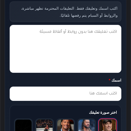
اكتب اسمك وتعليقك فقط. التعليقات المحترمة تظهر مباشرة،
والروابط أو السبام يتم رفضها تلقائيًا.
ت
ع
ل
ي
ق
ك
اسمك
*
*
اختر صورة تعليقك