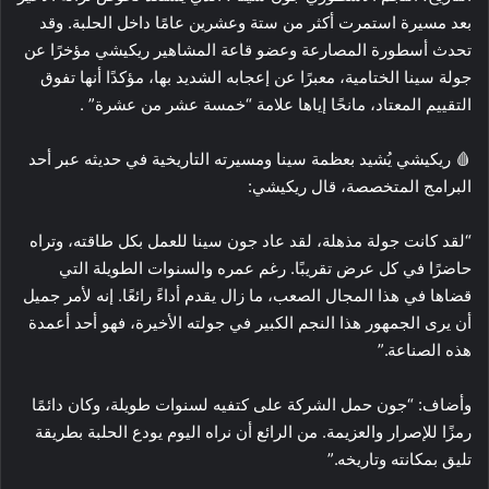
بعد مسيرة استمرت أكثر من ستة وعشرين عامًا داخل الحلبة. وقد
تحدث أسطورة المصارعة وعضو قاعة المشاهير ريكيشي مؤخرًا عن
جولة سينا الختامية، معبرًا عن إعجابه الشديد بها، مؤكدًا أنها تفوق
التقييم المعتاد، مانحًا إياها علامة “خمسة عشر من عشرة” .
🩸 ريكيشي يُشيد بعظمة سينا ومسيرته التاريخية في حديثه عبر أحد
البرامج المتخصصة، قال ريكيشي:
“لقد كانت جولة مذهلة، لقد عاد جون سينا للعمل بكل طاقته، وتراه
حاضرًا في كل عرض تقريبًا. رغم عمره والسنوات الطويلة التي
قضاها في هذا المجال الصعب، ما زال يقدم أداءً رائعًا. إنه لأمر جميل
أن يرى الجمهور هذا النجم الكبير في جولته الأخيرة، فهو أحد أعمدة
هذه الصناعة.”
وأضاف: “جون حمل الشركة على كتفيه لسنوات طويلة، وكان دائمًا
رمزًا للإصرار والعزيمة. من الرائع أن نراه اليوم يودع الحلبة بطريقة
تليق بمكانته وتاريخه.”