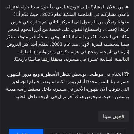
🔥 من إعلان المشاركة إلى تتويج قياسي بدأ جون سينا جولة اعتزاله
بإعلان مشاركته في الملحمة الملكية لعام 2025 ، حيث قدّم أداءً
بطوليًا وتمكّن من الوصول إلى المركز الثاني. ثم شارك في عرض
غرفة الإقصاء ، واستطاع التفوق على خمسة من أبرز النجوم ليحجز
مكانه في الحدث الكبير راسلمانيا 41 . وفي مفاجأة غير متوقعة، غيّر
سينا شخصيته للمرة الأولى منذ عام 2003، ليقدّم أحد أكثر العروض
إثارة في تاريخه، وينجح في هزيمة كودي رودز وانتزاع البطولة
العالمية السابعة عشرة في مسيرته، محققًا رقمًا قياسيًا تاريخيًا.
🏆 الختام في موطنه… بوسطن تنتظر الأسطورة ومع مرور الشهور،
خسر سينا اللقب مجددًا أمام رودز، لكنه لم يفقد احترام الجماهير
التي تترقب الآن ظهوره الأخير في مسيرته داخل مسقط رأسه مدينة
بوسطن ، حيث سيخوض هناك آخر نزال في تاريخه داخل الحلبة.
جون سينا