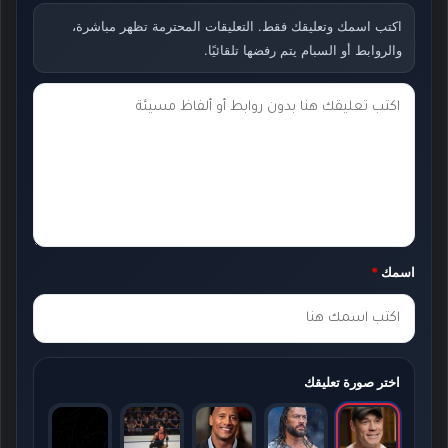
اكتب اسمك وتعليقك فقط. التعليقات المحترمة تظهر مباشرة،
والروابط أو السبام يتم رفضها تلقائيًا.
ت
ع
ل
ي
ق
ك
اسمك
*
*
اختر صورة تعليقك