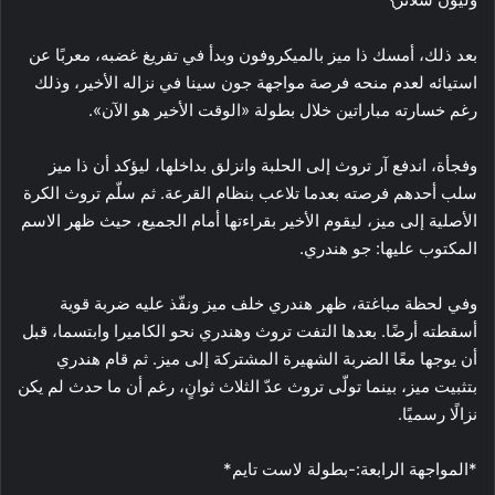
بعد ذلك، أمسك ذا ميز بالميكروفون وبدأ في تفريغ غضبه، معربًا عن
استيائه لعدم منحه فرصة مواجهة جون سينا في نزاله الأخير، وذلك
رغم خسارته مباراتين خلال بطولة «الوقت الأخير هو الآن».
وفجأة، اندفع آر تروث إلى الحلبة وانزلق بداخلها، ليؤكد أن ذا ميز
سلب أحدهم فرصته بعدما تلاعب بنظام القرعة. ثم سلّم تروث الكرة
الأصلية إلى ميز، ليقوم الأخير بقراءتها أمام الجميع، حيث ظهر الاسم
المكتوب عليها: جو هندري.
وفي لحظة مباغتة، ظهر هندري خلف ميز ونفّذ عليه ضربة قوية
أسقطته أرضًا. بعدها التفت تروث وهندري نحو الكاميرا وابتسما، قبل
أن يوجها معًا الضربة الشهيرة المشتركة إلى ميز. ثم قام هندري
بتثبيت ميز، بينما تولّى تروث عدّ الثلاث ثوانٍ، رغم أن ما حدث لم يكن
نزالًا رسميًا.
*المواجهة الرابعة:-بطولة لاست تايم*