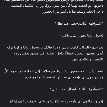
دخولها. ثم لحقت بهما كلٌّ من سول روكا وزاريا، ليكتمل المشهد
داخل الحلبة وسط تفاعل كبير من الحضور.
*المواجهة الثانية:-بطل ضد بطل*
{سول روكا ،تفوز على، بايلي}
بعد انتهاء النزال، قامت بايلي ولايرا فالكيريا وسول روكا وزاريا برفع
أيدي بعضهن البعض احتفالًا داخل الحلبة، في مشهد يعكس روح
الانتصار والتلاحم بينهن.
عقب ذلك، اتجه جيفون إيفانز وليون سلايتر إلى الحلبة، ثم تبعهما كلٌّ
من دراجون لي وإيه جاي ستايلز، استعدادًا لما هو قادم.
*المواجهة الثالثة:-ابطال ضد ابطال*
{فريق دراغون لي وإيه جيه ستايلز ,يفوز على, فريق جيفون إيفانز
وليون سلاتر}