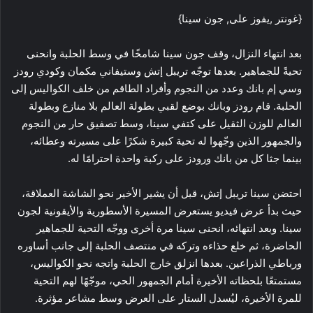
{غونتر ,يفوز على, جون سينا}
بعد انتهاء النزال، وقف جون سينا شامخًا في وسط الحلبة وانحنى
تحيةً للجماهير. بعدها توجّه تريبل إتش وستيفاني مكمان وكودي رودز
وسي إم بانك وعدد من النجوم وأفراد الطاقم من خلف الكواليس إلى
الحلبة. قام رودز وبانك بوضع لقبي بطولة العالم بلا منازع وبطولة
العالم للوزن الثقيل على كتفي سينا، وسط تصفيق حار من النجوم
والجمهور الذين وجّهوا له تحية كبيرة شكرًا على مسيرته وعطائه،
بينما جثا كل من بانك ورودز على ركبة واحدة احترامًا له.
احتضن سينا تريبل إتش، قبل أن يشير الأخير نحو الشاشة العملاقة،
حيث بدأ عرض فيديو يستعرض المسيرة الأسطورية والأيقونية لجون
سينا. وبعد انتهائه، انحنى سينا مرة أخرى ووجّه التحية للجماهير
الحاضرة، ثم خلع حذاءه وتركه في منتصف الحلبة إلى جانب أساوره
ورباطي الذراعين. بعدها انزلق خارج الحلبة واتجه نحو الكواليس،
مستمتعًا بلحظاته الأخيرة أمام الجمهور الحي، موجّهًا لهم التحية
للمرة الأخيرة، ليُسدل الستار على العرض وسط مشاعر مؤثرة.