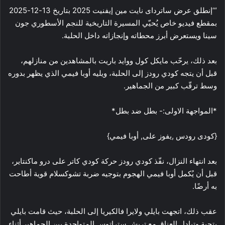
“‘إنطلق عرض ساترداى نايت مين إيفنيت 2025 بتاريخ 13-12-2025
بمقطع فيديو خاص يُحيّي المسيرة التاريخية للنجم الأسطوري جون
سينا ويستعرض أبرز محطاته وإنجازاته داخل الحلبة.
بعد ذلك، يرحّب مايكل كول ووايد باريت بالمشاهدين من منازلهم،
قبل أن يتجه كودي رودز إلى الحلبة، ويليه أوبا فيمي الذي يظهر بدوره
وسط ترقّب كبير من الجماهير.
*المواجهة الاولى:- بطل ضد بطل*
{كودى رودس ,يفوز على, أوبا فيمي}
بعد انتهاء النزال، نفّذ كودي رودز حركة كودي كاتر على درو ماكنتاير،
قبل أن يُكمل أوبا فيمي الهجوم بتوجيه ضربة تشوكسلام قوية أطاحت
به أرضًا.
عقب ذلك، اتجهت بايلي ولايرا فالكيريا إلى الحلبة، حيث قامت بايلي
بتحية وتبادل العناق مع تريش ستراتوس المتواجدة بين الجماهير أثناء