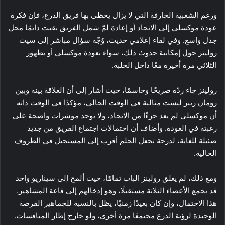
ورغم الشعبية الجارفة التي لا يزال يحظى بها فريق الدرع، فإن فكرة
عودة موكسلي إلى الاتحاد أو إعادة لمّ شمل الفريق بقيت دائمًا محل
جدل واسع. وفي لقاء إعلامي حديث، وُجّه سؤال مباشر إلى سيث
رولينز حول إمكانية حدوث ذلك، سواء بعودة موكسلي أو بظهور
الثلاثي مرة أخيرة معًا داخل الحلبة.
رولينز جاء ردّه صريحًا وحاسمًا، حيث أشار إلى أن العلاقة بينه وبين
رومان رينز ليست مثالية في الوقت الحالي، مؤكدًا في الوقت ذاته
أن موكسلي لم يعد جزءًا من الاتحاد، ولا توجد مؤشرات واضحة على
رغبته في العودة. وأضاف أن احتمالات اجتماع الفريق من جديد
ضئيلة للغاية، لدرجة تجعل الحلم أقرب إلى المستحيل في الظروف
الحالية.
ومع ذلك، لم يغلق رولينز الباب تمامًا، حيث ألمح إلى سيناريو واحد
قد يجمع الأعضاء الثلاثة مستقبلًا، وهو إدخالهم إلى قاعة المشاهير.
هذا الاحتمال، وإن كان بعيدًا زمنيًا، يظل بالنسبة للجماهير الفرصة
الوحيدة لرؤية الدرع مجتمعًا مرة أخرى، ولو خارج إطار المنافسات.