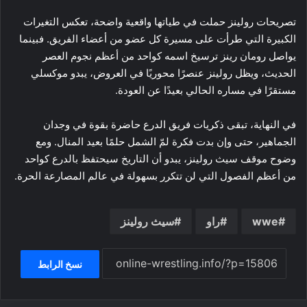
تصريحات رولينز حملت في طياتها واقعية واضحة، تعكس التغيرات
الكبيرة التي طرأت على مسيرة كل عضو من أعضاء الفريق. فبينما
يواصل رومان رينز ترسيخ اسمه كواحد من أعظم نجوم العصر
الحديث، ويظل رولينز عنصرًا محوريًا في العروض، يبدو موكسلي
مستقرًا في مساره الحالي بعيدًا عن العودة.
في النهاية، تبقى ذكريات فريق الدرع حاضرة بقوة في وجدان
الجماهير، حتى وإن بدت فكرة لمّ الشمل حلمًا بعيد المنال. ومع
وضوح موقف سيث رولينز، يبدو أن التاريخ سيحتفظ بالدرع كواحد
من أعظم الفصول التي لن تتكرر بسهولة في عالم المصارعة الحرة.
wwe
راو
سيث رولينز
نسخ الرابط