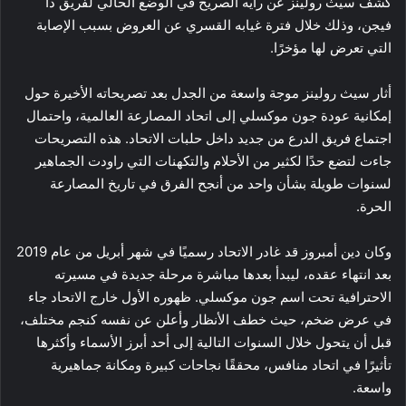
كشف سيث رولينز عن رأيه الصريح في الوضع الحالي لفريق ذا
فيجن، وذلك خلال فترة غيابه القسري عن العروض بسبب الإصابة
التي تعرض لها مؤخرًا.
أثار سيث رولينز موجة واسعة من الجدل بعد تصريحاته الأخيرة حول
إمكانية عودة جون موكسلي إلى اتحاد المصارعة العالمية، واحتمال
اجتماع فريق الدرع من جديد داخل حلبات الاتحاد. هذه التصريحات
جاءت لتضع حدًا لكثير من الأحلام والتكهنات التي راودت الجماهير
لسنوات طويلة بشأن واحد من أنجح الفرق في تاريخ المصارعة
الحرة.
وكان دين أمبروز قد غادر الاتحاد رسميًا في شهر أبريل من عام 2019
بعد انتهاء عقده، ليبدأ بعدها مباشرة مرحلة جديدة في مسيرته
الاحترافية تحت اسم جون موكسلي. ظهوره الأول خارج الاتحاد جاء
في عرض ضخم، حيث خطف الأنظار وأعلن عن نفسه كنجم مختلف،
قبل أن يتحول خلال السنوات التالية إلى أحد أبرز الأسماء وأكثرها
تأثيرًا في اتحاد منافس، محققًا نجاحات كبيرة ومكانة جماهيرية
واسعة.