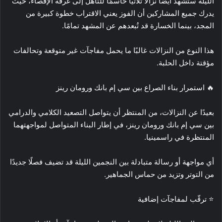
الليلة ستشهد أيضًا نزالًا ثلاثيًا حاسمًا للتأهل إلى غرفة الإقصاء، حيث
يدرك جميع المشاركين أن الفوز يعني الاقتراب خطوة كبيرة من
المجد، بينما الخسارة قد تُبعدهم عن المشهد تمامًا.
هذا النوع من النزالات غالبًا ما يحمل مفاجآت غير متوقعة وتحالفات
مؤقتة داخل الحلبة.
🔥 استمرار بناء الصراع بين سي إم بانك ورومان رينز
بعيدًا عن النزالات، من المنتظر أن يتواصل التصعيد الكلامي والدرامي
بين سي إم بانك ورومان رينز، في إطار البناء المتواصل لمواجهتهما
المنتظرة في راسمينيا.
أي مواجهة أو رسالة متبادلة بين النجمين الليلة قد تضيف فصلًا جديدًا
من التوتر وتزيد من حماس الجماهير.
⭐ ترقّب لمفاجآت إضافية