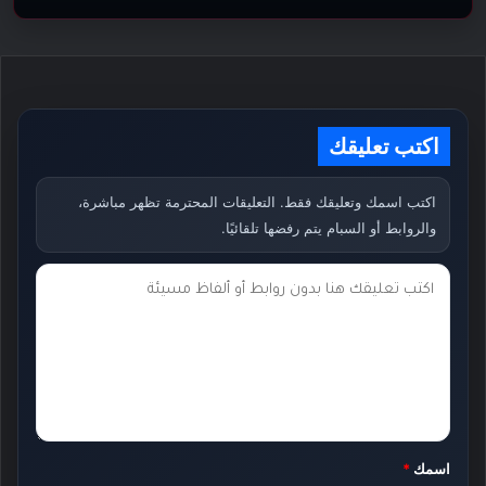
اكتب تعليقك
اكتب اسمك وتعليقك فقط. التعليقات المحترمة تظهر مباشرة،
والروابط أو السبام يتم رفضها تلقائيًا.
ت
ع
ل
ي
ق
ك
اسمك
*
*