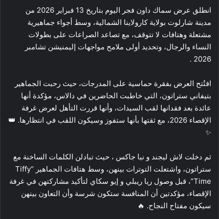
انطلق عرض سماك داون فجر اليوم بتاريخ 13 فبراير 2026 من
مدينة شارلوت بولاية كارولاينا الشمالية، وسط أجواء جماهيرية
مشتعلة وهتافات لا تتوقف، مع تصاعد الصراعات على بطولات
النساء والرجال، وتحديد أولى ملامح مواجهات إليمنيشن تشامبر
2026 .
افتُتح العرض بفقرة حماسية على المدرجات، حيث رحبت الجماهير
بتيفاني ستراتون، التي خاطبت الحاضرين في دالاس، مؤكدة أنها
عائدة بعد فقدانها لقب السيدات، وأنها قررت التأهل لعرض غرفة
الإقصاء 2026، مع ثقتها بأنها ستفوز وسيكون اللقب في انتظارها. 👑
✨
ثم دخلت لاش ليجند و نيا جاكس ، حيث تبادلن الكلمات الساخنة مع
ستراتون، واشتعلت التوترات بينهن، وسط هتافات الجماهير “Tiffy
Time”، قبل وصول ريا ريبلي و إيو سكاي لتأكيد مشاركتهن في غرفة
الإقصاء، مؤكدتين أن المنافسة ستكون شرسة وأن التعاون بينهن
سيكون مفتاح النجاح. 🔥