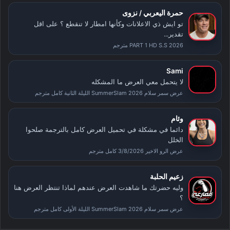
حمرة اليعربي / نزوى
تو ايش ذي الاعلانات وكأنها امطار لا تنقطع ؟ على اقل
تقدير...
PART 1 HD S.S 2026 مترجم
Sami
لا يتحمل معي العرض ما المشكله
عرض سمر سلام SummerSlam 2026 الليلة الثانية كامل مترجم
وئام
دائما في مشكلة في تحميل العرض كامل بالترجمة صلحوا
الخلل
عرض الرو الاخير 3/8/2026 كامل مترجم
زعيم الحلبة
وليه حضرتك ما شاهدت العرض عندهم لماذا تنتظر العرض هنا
؟
عرض سمر سلام SummerSlam 2026 الليلة الأولى كامل مترجم