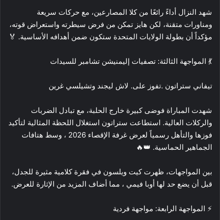
شهد النزال أداءً رائعًا من كلا المصارعين، مع حركات سريعة
ومناورات متقنة، لكن هايز تمكن من فرض سيطرته واستعراض قوته،
مؤكداً أن بطولة الولايات المتحدة ستكون ضمن أهدافه الأساسية. 🏅
💃 المواجهة الثالثة: تصفيات إليمنيشن تشامبر للسيدات
تيفاني ستراتون .تفوز على. لاش ليجند وتشيلسي غرين
شهدت المباراة فوضى كبيرة خارج الحلبة، مع تبادل الضربات
والركلات العالية. استطاعت ستراتون استغلال اللحظة المثالية لتأكيد
فوزها والتأهل رسمياً لعرض غرفة الإقصاء 2026 ، وسط هتافات
الجماهير الحماسية. 👑🔥
بين المواجهات، ظهرت كيت ويلسون في فقرة كلامية مثيرة للجدل،
قبل أن يضع حد لها أوبا فيمي ، مما أضاف المزيد من الإثارة للعرض.
⚡ المواجهة الرابعة: مواجهة فردية