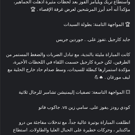
واستطاع تريك ويليامز الفوز بعد لحظات مثيرة أذهلت الجماهير،
مؤكداً أنه أحد أبرز المرشحين لعرض غرفة الإقصاء . 🏆
🏆 المواجهة الثامنة: بطولة السيدات
جايد كارجيل .تفوز على. . جوردين جريس
كانت المباراة مليئة بالندية، مع تبادل الضربات والضغط المستمر من
الطرفين، لكن خبرة كارجيل حسمت اللقاء في اللحظات الأخيرة،
مؤكدة استمرارها كبطلة للسيدات، وسط صدام حاد خارج الحلبة مع
ليف مورغان . 🔥💪
💥 المواجهة التاسعة: تصفيات إليمنيشن تشامبر للرجال ثلاثية
كودي رودز .يفوز على. سامي زين vs. جاكوب فاتو
انطلقت المباراة بوتيرة عالية جداً، مع تدخلات مفاجئة من درو
ماكنتاير ، وحركات خطيرة على الحبال العليا والطاولات. استطاع