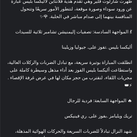
ظهرت شارلوت فلير وهي تقدم هدية فلانتاين لأليكسا بليس عبارة
عن ورود سوداء وصورة موقعة، لتتطور الأمور سريعًا وتتحول
المنافسة بينهما إلى صدام مباشر في الحلبة. 🌹✨
💃 المواجهة السادسة: تصفيات إليمنيشن تشامبر ثلاثية للسيدات
أليكسا بليس .تفوز على. جيوليا وزيلينا
انطلقت المباراة بوتيرة سريعة، مع تبادل الضربات والركلات العالية،
واستطاعت أليكسا بليس الفوز بعد أداء مذهل وسيطرة كاملة على
مجريات اللقاء، لتقترب من حجز مكان لها في عرض غرفة الإقصاء .
⚡👑
🔥 المواجهة السابعة: فردية للرجال
تريك ويليامز .بفوز على. ري فينيكس
شهد النزال تبادلاً للضربات السريعة والحركات الهوائية المذهلة،