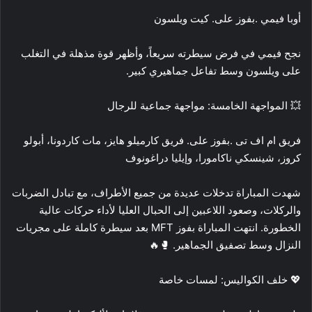
أوبا فيمي .بفوز على. كيت ويلسون
نجح فيمي في فرض سيطرته سريعاً، وأظهر قوة مذهلة في التغلب
على ويلسون وسط تفاعل جماهيري كبير.
💥 المواجهة الخامسة: مواجهة جماعية للرجال
فريق ام اف تى .بفوز على. فريق كارميلو هايز، مات كاردونا، أبولو
كروز، شينسكي ناكامورا، وإيليا دراغونوف
شهدت المباراة تدخلات عديدة من جميع الأطراف، مع تبادل الضربات
والركلات، وصعود اللاعبين إلى الحبال العليا لأداء حركات عالية
الخطورة. انتهت المباراة بفوز MFT بعد سيطرة كاملة على مجريات
النزال وسط تصفيق الجماهير. 🥊🔥
💖 خلف الكواليس: لمسات خاصة