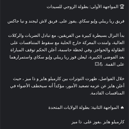
🏆 المواجهة الأولى: بطولة الزوجي للسيدات
فريق ريا ريبلي وإيو سكاي .يفوز على. فريق لاش ليجند و نيا جاكس
بدأ النزال بسيطرة كبيرة من الفريقين، مع تبادل الضربات والركلات
العالية، وامتدت المعركة خارج الحلبة مع سقوط المتنافسات على
الطاولة والحواجز. وفي لحظة حاسمة، أعلن الحكم توقف المباراة
بعد الفوضى الكبيرة، ليعلن فوز ريا ريبلي وإيو سكاي واستمرارهما
على القمة. 💪💥
خلال الفواصل، ظهرت التوترات بين كارميلو هايز و ذا ميز ، حيث
أعلن هايز عن عزمه تصعيد الأمور، مؤكداً أنه سيخطف الأضواء في
المنافسات القادمة.
🔥 المواجهة الثانية: بطولة الولايات المتحدة
كارميلو هايز .بفوز على. ذا ميز