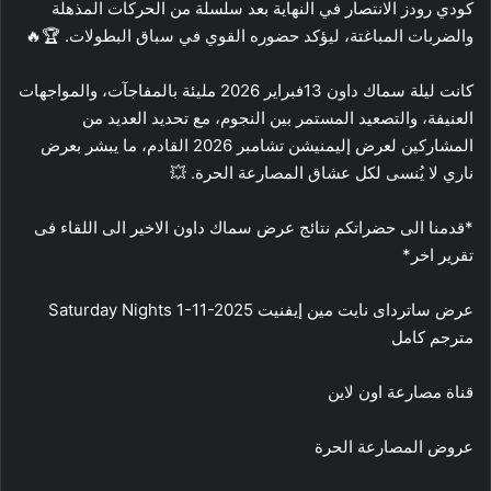
كودي رودز الانتصار في النهاية بعد سلسلة من الحركات المذهلة
والضربات المباغتة، ليؤكد حضوره القوي في سباق البطولات. 🏆🔥
كانت ليلة سماك داون 13فبراير 2026 مليئة بالمفاجآت، والمواجهات
العنيفة، والتصعيد المستمر بين النجوم، مع تحديد العديد من
المشاركين لعرض إليمنيشن تشامبر 2026 القادم، ما يبشر بعرض
ناري لا يُنسى لكل عشاق المصارعة الحرة. 💥
*قدمنا الى حضراتكم نتائج عرض سماك داون الاخير الى اللقاء فى
تقرير اخر*
عرض ساترداى نايت مين إيفنيت Saturday Nights 1-11-2025
مترجم كامل
قناة مصارعة اون لاين
عروض المصارعة الحرة