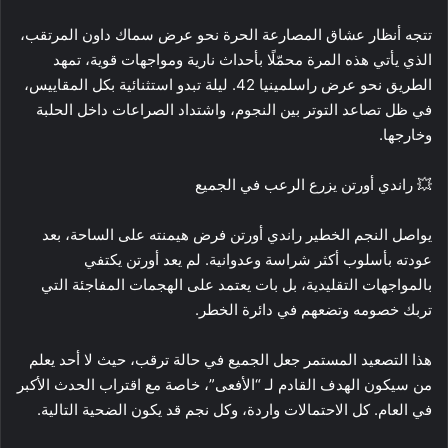
تتجه أنظار عشاق المصارعة الحرة نحو عرض سماك داون المرتقب،
الذي يأتي هذه المرة محمّلًا بأحداث نارية ومواجهات قوية، تمهد
الطريق نحو عرض راسلمينيا 42. ليلة تبدو استثنائية بكل المقاييس،
في ظل تصاعد التوتر بين النجوم، واشتداد الصراعات داخل الحلبة
وخارجها.
💥 راندي أورتن يزرع الرعب في الجميع
يواصل النجم الخطير راندي أورتن فرض هيمنته على الساحة، بعد
عودته بأسلوب أكثر شراسة وعدوانية. لم يعد أورتن يكتفي
بالمواجهات التقليدية، بل بات يعتمد على الهجمات المفاجئة التي
تربك خصومه وتضعهم في دائرة الخطر.
هذا التصعيد المستمر جعل الجميع في حالة ترقب، حيث لا أحد يعلم
من سيكون الهدف القادم لـ “الأفعى”، خاصة مع اقتراب الحدث الأكبر
في العام. كل الاحتمالات واردة، وكل نجم قد يكون الضحية التالية.