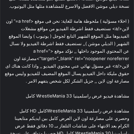
نسخة ديلي موشن الافضل والاسرع للمشاهدة مثلها مثل اليوتيوب.
( اخلاء مسؤلية ) ملحوظة هامة للغاية: نحن فى موقع <a href=” اون
لاين</a> نستضيف فقط اشرطة الفيديو من مواقع مشغلات
الفيديوها مثل الموقع الشهير التابع لجوجل ( يوتيوب ) وايضا الموقع
الشهير ( الديلي موشن ),, نستضيف فقط اشرطة الفيديو ولا نسال
عن المحتوي الموجود داخلها ,, نؤكد موقع <a href=”
target=”_blank” rel=”noopener noreferrer”>مصارعة اون
لاين</a> غير مسؤل نهائي عني محتوي الفيديو ,, واذا كانت هناك اى
حقوق مليكة داخل الفيديو يسال الموقع المضيف للفيديو وليس موقع
مصارعة اون لاين ,, جزيل الشكر لكل شخص يتفهم الامر .
مشاهدة فيديو عرض راسلمينيا 33 WrestleMania كامل
مشاهدة عرض راسلمينيا 33 WrestleManiaكامل HD كامل
وحصري على مصارعة اون لاين العرض كامل بين ايديكم متابعينا
الكرام بعد الانتهاء على شاشات التلفاز بــ 10 دقائق فقط عرض
راسلمينيا 30 WrestleMania كامل HD حصريا متوافر على نسخة