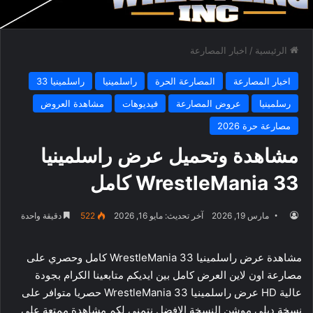
الرئيسية
/
اخبار المصارعة
اخبار المصارعة
المصارعة الحرة
راسلمينيا
راسلمينيا 33
رسلمينيا
عروض المصارعة
فيديوهات
مشاهدة العروض
مصارعة حرة 2026
مشاهدة وتحميل عرض راسلمينيا
33 WrestleMania كامل
مارس 19, 2026
آخر تحديث: مايو 16, 2026
522
دقيقة واحدة
مشاهدة عرض راسلمينيا 33 WrestleMania كامل وحصري على
مصارعة اون لاين العرض كامل بين ايديكم متابعينا الكرام بجودة
عالية HD عرض راسلمينيا 33 WrestleMania حصريا متوافر على
نسخة ديلي موشن النسخة الافضل نتمني لكم مشاهدة ممتعة على