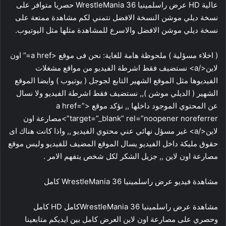
عالية HD عرض راسلمينيا 36 WrestleMania حصريا متوافر على
نسخة ديلي موشن النسخة الافضل نتمني لكم مشاهدة ممتعة على
نسخة ديلي موشن الافضل والاسرع للمشاهدة مثلها مثل اليوتيوب.
( اخلاء مسؤلية ) ملحوظة هامة للغاية: نحن فى موقع <a href=” اون
لاين</a> نستضيف فقط اشرطة الفيديو من مواقع مشغلات
الفيديوها مثل الموقع الشهير التابع لجوجل ( يوتيوب ) وايضا الموقع
الشهير ( الديلي موشن ),, نستضيف فقط اشرطة الفيديو ولا نسال
عن المحتوي الموجود داخلها ,, نؤكد موقع <a href=”
target=”_blank” rel=”noopener noreferrer”>مصارعة اون
لاين</a> غير مسؤل نهائي عني محتوي الفيديو ,, واذا كانت هناك اى
حقوق مليكة داخل الفيديو يسال الموقع المضيف للفيديو وليس موقع
مصارعة اون لاين ,, جزيل الشكر لكل شخص يتفهم الامر .
مشاهدة فيديو عرض راسلمينيا 36 WrestleMania كامل
مشاهدة عرض راسلمينيا 36 WrestleManiaكامل HD كامل
وحصري على مصارعة اون لاين العرض كامل بين ايديكم متابعينا