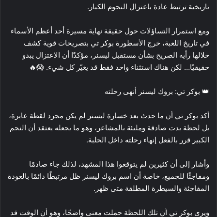
تاريخية ترتبط عادة باعتزال النجوم الكبار.
ومع استمرار التساؤلات حول حقيقة نهاية مسيرة أحد أعظم الأسماء
في تاريخ اللعبة، خرج الأسطورة بوكر تي بتصريحات قوية كشف
خلالها رأيه الصريح بشأن مستقبل ليسنر، مؤكدًا أن الاعتزال يبدو
حقيقيًا… لكن هناك استثناء واحد فقط قد يغيّر كل شيء. 😱🔥
👑 بوكر تي: بروك ليسنر أنهى رحلته
أكد بوكر تي أن ما حدث بعد خسارة ليسنر لم يكن مجرد لقطة عابرة،
بل لحظة بدت صادقة ومليئة بالمشاعر، وهو ما يجعله يعتقد أن النجم
الكبير قرر بالفعل إنهاء رحلته داخل الحلبة.
وأشار إلى أن كثيرين لم يتوقعوا هذا المشهد، لذلك جاء صادمًا
ومفاجئًا للجميع، خاصة أن اسم بروك ليسنر ظل مرتبطًا دائمًا بالعودة
المفاجئة والسيطرة المطلقة متى ظهر.
ويرى بوكر تي أن تلك اللحظة حملت معنى واضحًا، وهو أن الوقت قد