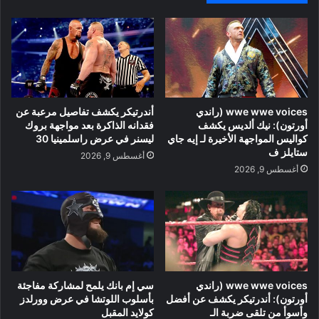
wwe wwe voices (راندي
أندرتيكر يكشف تفاصيل مرعبة عن
أورتون): نيك ألديس يكشف
فقدانه الذاكرة بعد مواجهة بروك
كواليس المواجهة الأخيرة لـ إيه جاي
ليسنر في عرض راسلمينيا 30
ستايلز ف
أغسطس 9, 2026
أغسطس 9, 2026
wwe wwe voices (راندي
سي إم بانك يلمح لمشاركة مفاجئة
أورتون): أندرتيكر يكشف عن أفضل
بأسلوب اللوتشا في عرض وورلدز
وأسوأ من تلقى ضربة الـ
كولايد المقبل