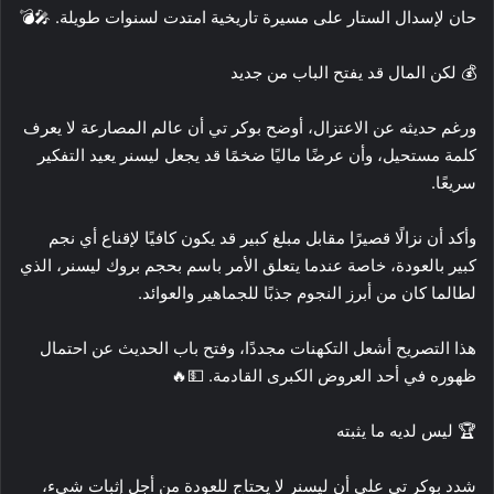
حان لإسدال الستار على مسيرة تاريخية امتدت لسنوات طويلة. 🎤💣
💰 لكن المال قد يفتح الباب من جديد
ورغم حديثه عن الاعتزال، أوضح بوكر تي أن عالم المصارعة لا يعرف
كلمة مستحيل، وأن عرضًا ماليًا ضخمًا قد يجعل ليسنر يعيد التفكير
سريعًا.
وأكد أن نزالًا قصيرًا مقابل مبلغ كبير قد يكون كافيًا لإقناع أي نجم
كبير بالعودة، خاصة عندما يتعلق الأمر باسم بحجم بروك ليسنر، الذي
لطالما كان من أبرز النجوم جذبًا للجماهير والعوائد.
هذا التصريح أشعل التكهنات مجددًا، وفتح باب الحديث عن احتمال
ظهوره في أحد العروض الكبرى القادمة. 💵🔥
🏆 ليس لديه ما يثبته
شدد بوكر تي على أن ليسنر لا يحتاج للعودة من أجل إثبات شيء،