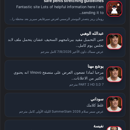
safe penis stretching guidelines
Fantastic site Lots of helpful information here I am
sending it to...
رومان رينز يتصدر البوستر الرسمي لعرض سيرفايفر سيريز بعد محطة راسلمينيا
عبدالله الوهبي
حتى التحمبل مقيد ببرنامجهم السحيف عشان يتحمل ملف لابد
تجلس يوم كامل...
عرض سماك داون الأخير 7/8/2026 كامل مترجم
يوشع مهنا
مرحبا لماذا تضعون العرض على متصفح Vinovo انه يحتوي
الكثير من الاعلانات...
PART 2 HD S.D 7 مترجم
سوداني
غلط كلامك
عرض سمر سلام SummerSlam 2026 الليلة الأولى كامل مترجم
نفيسة