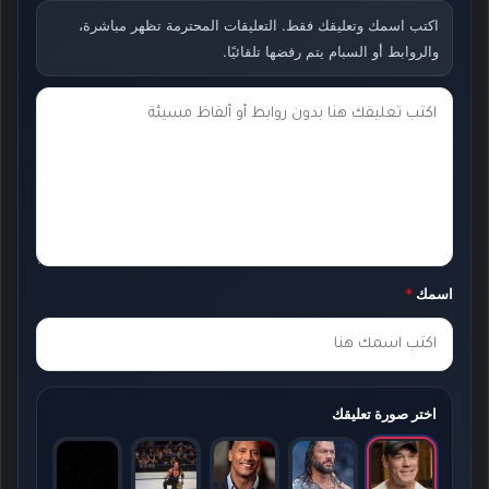
اكتب اسمك وتعليقك فقط. التعليقات المحترمة تظهر مباشرة،
والروابط أو السبام يتم رفضها تلقائيًا.
ت
ع
ل
ي
ق
ك
اسمك
*
*
اختر صورة تعليقك