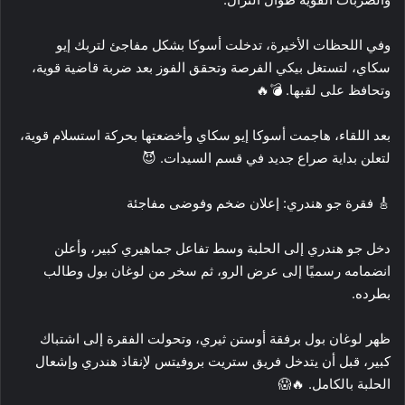
وفي اللحظات الأخيرة، تدخلت أسوكا بشكل مفاجئ لتربك إيو
سكاي، لتستغل بيكي الفرصة وتحقق الفوز بعد ضربة قاضية قوية،
وتحافظ على لقبها. 💣🔥
بعد اللقاء، هاجمت أسوكا إيو سكاي وأخضعتها بحركة استسلام قوية،
لتعلن بداية صراع جديد في قسم السيدات. 😈
🎸 فقرة جو هندري: إعلان ضخم وفوضى مفاجئة
دخل جو هندري إلى الحلبة وسط تفاعل جماهيري كبير، وأعلن
انضمامه رسميًا إلى عرض الرو، ثم سخر من لوغان بول وطالب
بطرده.
ظهر لوغان بول برفقة أوستن ثيري، وتحولت الفقرة إلى اشتباك
كبير، قبل أن يتدخل فريق ستريت بروفيتس لإنقاذ هندري وإشعال
الحلبة بالكامل. 🔥😱