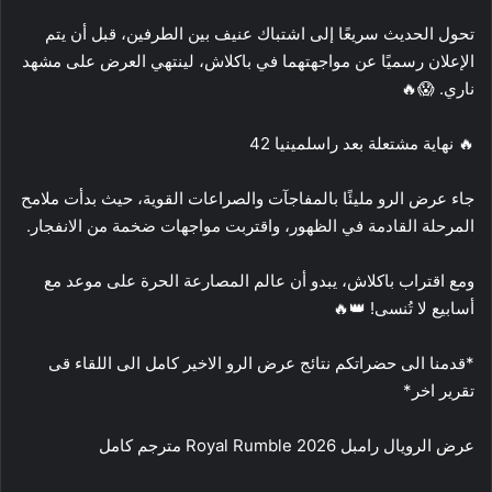
تحول الحديث سريعًا إلى اشتباك عنيف بين الطرفين، قبل أن يتم
الإعلان رسميًا عن مواجهتهما في باكلاش، لينتهي العرض على مشهد
ناري. 😱🔥
🔥 نهاية مشتعلة بعد راسلمينيا 42
جاء عرض الرو مليئًا بالمفاجآت والصراعات القوية، حيث بدأت ملامح
المرحلة القادمة في الظهور، واقتربت مواجهات ضخمة من الانفجار.
ومع اقتراب باكلاش، يبدو أن عالم المصارعة الحرة على موعد مع
أسابيع لا تُنسى! 👑🔥
*قدمنا الى حضراتكم نتائج عرض الرو الاخير كامل الى اللقاء قى
تقرير اخر*
عرض الرويال رامبل 2026 Royal Rumble مترجم كامل