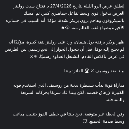
إنطلق عرض الرو الليلة بتاريخ 27/4/2026 بإ فتتاح سيث رولينز
العرض بدخول قوي وسط تفاعل جماهيري كبير، ثم أمسك
بالميكروفون وهاجم برون بريكر بشدة، مؤكدًا أنه السبب في خسائره
الأخيرة وضياع لقب العالم منه. 😤🔥
ظهر بريكر برفقة بول هيمان، ورد على رولينز بثقة كبيرة، مؤكدًا أنه
لم يحتج إليه يومًا، قبل أن يتحول الحوار إلى تحدٍ رسمي بين الطرفين
في عرض باكلاش القادم، لتشتعل العداوة رسميًا. 👊⚔️
بينتا ضد روسيف ⚔️ 🏆 الفائز: بينتا
مباراة قوية بدأت بسيطرة بدنية من روسيف، الذي استخدم قوته
الكبيرة لإرهاق خصمه، لكن بينتا عاد سريعًا بحركاته السريعة
والمفاجئة.
وفي لحظة غير متوقعة، نجح بينتا في خطف الفوز بتثبيت مباغت
وسط صدمة الجميع. 💥