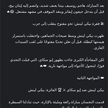
بعد المباراة، هاجم روسيف بينتا بعنف شديد، وانضم إليه إيثان بيج،
قبل أن يتدخل جيفون إيفانز وينقذ الموقف في مشهد مشتعل. 😱🔥
🎤 فقرة بيكي لينش: تحدٍ مفتوح ينقلب إلى حرب
ظهرت بيكي لينش وسط صيحات الجماهير، واحتفلت باستمرار
هيمنتها كبطلة، قبل أن تعلن تحديًا مفتوحًا على لقب السيدات
القاري.
لكن المفاجأة الكبرى جاءت بظهور إيو سكاي، التي قبلت التحدي
فورًا، لتتحول الأجواء إلى مواجهة نارية. 👑🔥
👑 المواجهة الثانية
بيكي لينش ضد إيو سكاي ⚔️ 🏆 الفائزة: بيكي لينش
قدمت النجمتان مباراة رائعة ومليئة بالإثارة، حيث تبادلتا السيطرة
والضربات القوية طوال النزال.