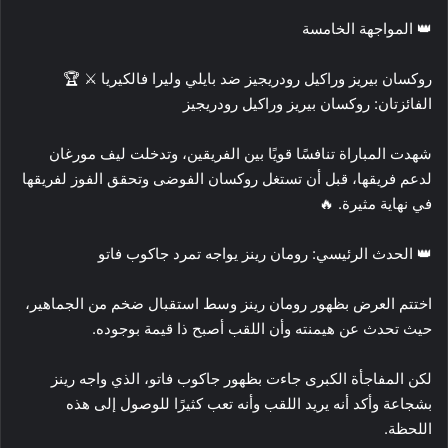
👑 المواجهة الخامسة
روكسان بيريز وراكيل رودريجيز ضد بايلي وليرا فالكيريا ⚔️ 🏆
الفائزتان: روكسان بيريز وراكيل رودريجيز
شهدت المباراة تنافسًا قويًا بين الفريقين، وتدخلت ليف مورغان
لدعم فريقها، قبل أن تستغل روكسان الفوضى وتحقق الفوز لفريقها
في نهاية مثيرة. 🔥
👑 الحدث الرئيسي: رومان رينز يواجه تمرد جاكوب فاتو
اختتم العرض بظهور رومان رينز وسط استقبال ضخم من الجماهير،
حيث تحدث عن هيمنته وأن اللقب أصبح ذا قيمة بوجوده.
لكن المفاجأة الكبرى جاءت بظهور جاكوب فاتو، الذي واجه رينز
بشجاعة وأكد أنه يريد اللقب وأنه تعب كثيرًا للوصول إلى هذه
اللحظة.