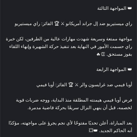
👑 المواجهة الثالثة
راي ميستيريو ضد إل جراند أمريكانو ⚔️ 🏆 الفائز: راي ميستيريو
مواجهة ممتعة وسريعة شهدت مهارات عالية من الطرفين، لكن خبرة
راي حسمت الأمور في النهاية بعد تنفيذ حركة الشهيرة وإنهاء اللقاء
بفوز مستحق. 👏🔥
👑 المواجهة الرابعة
أوبا فيمي ضد غرايسون والر ⚔️ 🏆 الفائز: أوبا فيمي
فرض أوبا فيمي هيمنته المطلقة منذ البداية، ووجه ضربات قوية
لخصمه، قبل أن ينهي النزال سريعًا بحركة قاضية مدمرة.
بعد المباراة، أعلن تحديًا مفتوحًا لأي نجم يجرؤ على مواجهته، مؤكدًا
أنه الحاكم الجديد. 👑💥