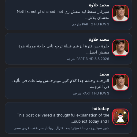
محمد حلاوة
سيرفار سقط لية مقش زى shahed. net او Netflix. net
معشان بلاش...
PART 2 HD R.W 3 مترجم
محمد حلاوة
حلوة بس فترة الزعيم قبيلة ترجع تاني حاجة موملة هوة
مفيش ابطل...
PART 3 HD S.S 2026 مترجم
محمد
الترجمه وحشه جدا كلام كتير مبيترجمش وساعات فى تأليف
فى الترجمه
PART 1 HD R.W 3 مترجم
hdtoday
This post delivered a thoughtful explanation of the
subject today and I...
جون سينا يوجه رسالة مؤثرة بعد اعتزال بروك ليسنر عقب عرض سمر سلام