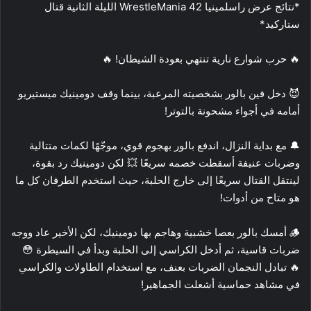
*نتائج عرض راسلمينيا 42 WrestleMania الليلة الثانية قتال
ستاركيد*
🔥 حرب شوارع نارية تنتهي بعودة الشيطان! 🔥
😈 دخل فين بالور بشخصيته المرعبة، بينما وقف دومينيك ميستيريو
أمامه في أجواء مشحونة بالتوتر!
🔔 مع بداية النزال، اندفع بالور بهجوم قوي، موجّهًا لكمات متتالية
وضربات عنيفة أسقطت خصمه سريعًا 💥 لكن دومينيك رد بقوة،
لينتقل القتال سريعًا إلى خارج الحلبة، حيث استخدم الطرفان كل ما
هو متاح من أدوات!
🪵 أمسك بالور بعصا خشبية وهاجم بها دومينيك، لكن الأخير عاد ووجه
ضربات قاسية، ثم أدخل الكراسي إلى الحلبة وبدأ في السيطرة 😳
🔥 تبادل النجمان الضربات بعنف، مع استخدام الطاولات والكراسي
في مشاهد حماسية أشعلت الجماهير!