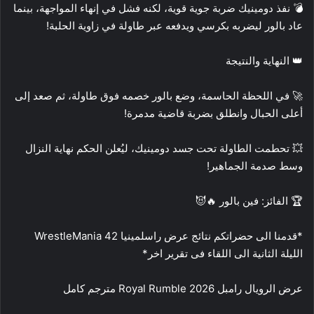
💣 نفذ دومينيك ضربة جوية قوية، لكنه فشل في إنهاء المواجهة، بينما
عاد بالور ليضربه بكرسي ويدفعه عبر طاولة في زاوية الحلبة!
👑 النهاية والنتيجة
🚀 في اللحظة الحاسمة، وضع بالور خصمه فوق طاولة، ثم صعد إلى
أعلى الحبال وانطلق بضربة قاضية مدمرة!
💥 تحطمت الطاولة تحت جسد دومينيك، ليُعلن الحكم نهاية النزال
وسط صدمة الجماهير!
🏆 الفائز: فين بالور 🔥😈
*قدمنا الى حضراتكم نتائج عرض راسلمينيا 42 WrestleMania
الليلة الثانية الى اللقاء فى تقرير اخر*
عرض الرويال رامبل 2026 Royal Rumble مترجم كامل