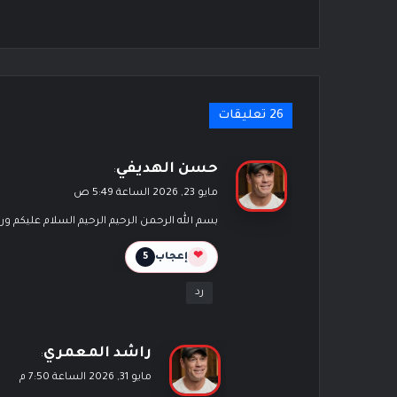
‫26 تعليقات
ي
حسن الهديفي
:
ق
مايو 23, 2026 الساعة 5:49 ص
و
بسم الله الرحمن الرحيم الرحيم السلام عليكم و
ل
❤
إعجاب
5
رد
ي
راشد المعمري
:
ق
مايو 31, 2026 الساعة 7:50 م
و