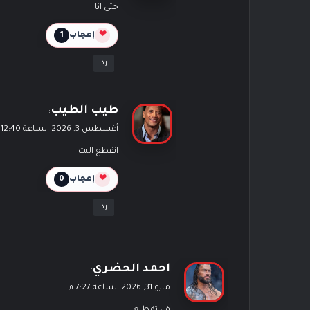
حتى انا
ل
❤
إعجاب
1
رد
ي
طيب الطيب
:
ق
أغسطس 3, 2026 الساعة 12:40 ص
و
انقطع البث
ل
❤
إعجاب
0
رد
ي
احمد الحضري
:
ق
مايو 31, 2026 الساعة 7:27 م
و