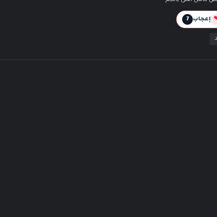
ض كامل امتى يانجم
إعجاب
7
د