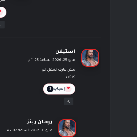
العر
ل
❤
ر
ي
استيفن
:
ق
مايو 25, 2026 الساعة 11:25 م
و
مش عارف اشغل الغ
ل
عرض
❤
إعجاب
3
رد
ي
رومان رينز
:
ق
مايو 31, 2026 الساعة 7:02 م
و