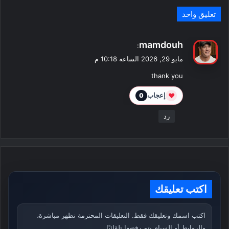
تعليق واحد
ي
mamdouh
:
ق
مايو 29, 2026 الساعة 10:18 م
و
thank you
ل
❤
إعجاب
0
رد
اكتب تعليقك
اكتب اسمك وتعليقك فقط. التعليقات المحترمة تظهر مباشرة،
والروابط أو السبام يتم رفضها تلقائيًا.