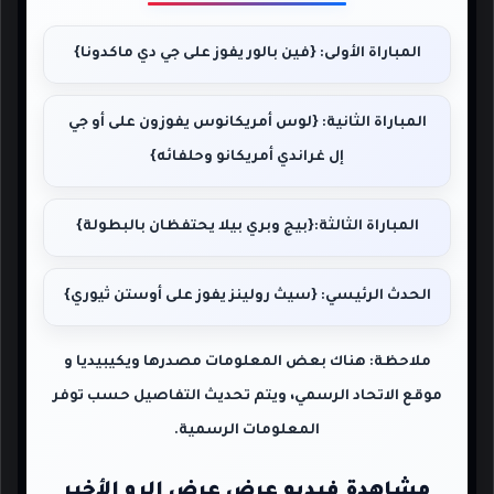
المباراة الأولى: {فين بالور يفوز على جي دي ماكدونا}
المباراة الثانية: {لوس أمريكانوس يفوزون على أو جي
إل غراندي أمريكانو وحلفائه}
المباراة الثالثة:{بيج وبري بيلا يحتفظان بالبطولة}
الحدث الرئيسي: {سيث رولينز يفوز على أوستن ثيوري}
ملاحظة: هناك بعض المعلومات مصدرها
ويكيبيديا
و
موقع الاتحاد الرسمي
، ويتم تحديث التفاصيل حسب توفر
المعلومات الرسمية.
مشاهدة فيديو عرض عرض الرو الأخير