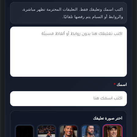
اكتب اسمك وتعليقك فقط. التعليقات المحترمة تظهر مباشرة،
والروابط أو السبام يتم رفضها تلقائيًا.
ت
ع
ل
ي
ق
ك
اسمك
*
*
اختر صورة تعليقك