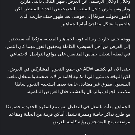
وخلال الإعلان الرسمي عن العرض، ظهر الثنائي دانتي مارتن
وداريوس مارتن داخل الملعب للحديث عن الحدث المنتظر، لكن
الأمور تحولت سريعًا إلى فوضى بعد ظهور جيف جاريت الذي
هاجمهما بشكل مفاجئ أمام الجماهير.
ووجه جيف جاريت رسالة قوية لجماهير المدينة، مؤكدًا أنه سيحضر
إلى العرض من أجل السيطرة الكاملة وتحقيق الفوز مهما كان الثمن،
في لقطة أشعلت حماس المتابعين على مواقع التواصل الاجتماعي.
حتى الآن لم يكشف AEW عن جميع النجوم المشاركين في العرض،
لكن التوقعات تشير إلى إمكانية إقامة نزالات ضخمة واستغلال ملعب
البيسبول بطرق غير معتادة، خاصة بعدما استخدم النجوم سابقًا
ملاعب الجولف والرمال والعشب خلال العروض الماضية.
الجماهير بدأت بالفعل في التفاعل بقوة مع الفكرة الجديدة، خصوصًا
مع طرح تذاكر خاصة ومميزة تشمل أماكن قريبة من الحلبة ومقاعد
مرتفعة تمنح المشجعين رؤية كاملة للعرض.