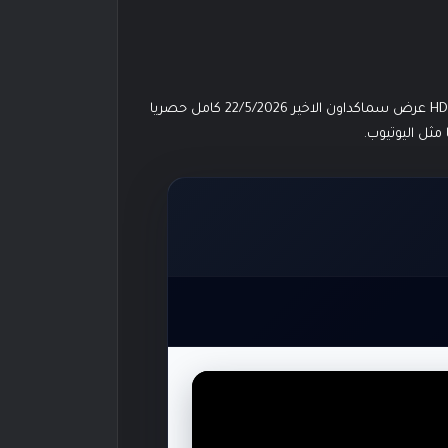
مشاهدة عرض سماكداون الاخير 22/5/2026 كامل وحصري على مصارعة اون لاين العرض كامل بين ايديكم متابعينا الكرام بجودة عالية HD عرض سماكداون الاخير 22/5/2026 كامل حصريا
ثل اليوتيوب.