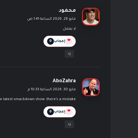
ي
محمود
:
ق
مايو 28, 2026 الساعة 1:41 ص
و
لا يعمل
ل
❤
إعجاب
0
رد
ي
AboZahra
:
ق
مايو 30, 2026 الساعة 10:33 م
و
the latest smackdown show. there’s a mistake
ل
❤
إعجاب
0
رد