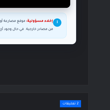
إخلاء مسؤولية:
موقع مصارعة أون
i
من مصادر خارجية. في حال وجود أ
‫2 تعليقات