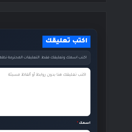
اكتب تعليقك
اكتب اسمك وتعليقك فقط. التعليقات المحترمة تظهر مب
ت
ع
ل
ي
ق
ك
اسمك
*
*