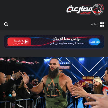
بح
القائمة