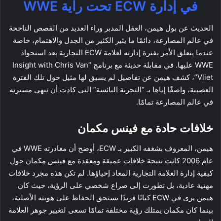
في إدارة ECW تحت راية WWE
الحديث عن بول هيمن، العقل المدبر وراء العديد من القصص الناجحة
في عالم المصارعة، دائمًا ما يثير الكثير من الجدل والاهتمام، خاصة
عندما يتعلق الأمر بفترة إدارته لعلامة ECW التجارية بعد استحواذ
WWE عليها. في مقابلة حديثة مع برنامج “Insight with Chris Van
Vliet”، كشف هيمن عن تفاصيل لم يسبق لها مثيل حول تلك الفترة
العصيبة، واصفًا إياها بـ “التجربة البائسة” التي كادت أن تنهي مسيرته
في عالم المصارعة تمامًا.
خلافات حادة مع فينس مكمان
هيمن، المعروف بشغفه الكبير بـ ECW، أوضح أن مغادرته WWE في
عام 2006 كانت نتيجة خلافات عميقة ومعقدة مع فينس مكمان حول
كيفية إدارة العلامة التجارية المعاد إحياؤها. لم تكن هذه مجرد خلافات
مهنية عادية، بل تطورت إلى صراع شخصي على الرؤية، حيث كان
هيمن يرى في ECW كيانًا فريدًا يستحق الحفاظ على هويته الأصلية،
بينما كان مكمان يمتلك رؤية مختلفة تمامًا تسعى لتغيير جوهر العلامة