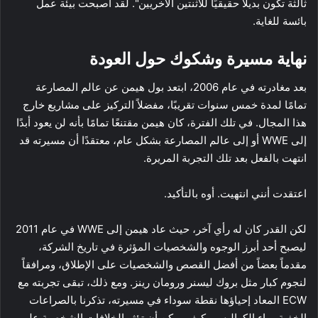
ثالثة تكون بديلاً حقيقيًا للاثنتين الأخريين". لقد أصبحت بيئة عمل
بائسة للغاية.
نهاية مسيرة وشكوك حول العودة
بعد مغادرته في عام 2006، ابتعد بول هيمن عن عالم المصارعة
تمامًا لمدة خمس سنوات تقريبًا، مفضلاً التركيز على مشاريع خارج
هذا المجال. في تلك الفترة، كان هيمن مقتنعًا تمامًا بأنه لن يعود أبدًا
إلى WWE أو إلى عالم المصارعة بشكل عام، معتقدًا أن مسيرته قد
انتهت بالفعل بعد تلك التجربة المريرة.
اعتقدت أنني انتهيت. أوه بالتأكيد.
لكن القدر كان له رأي آخر، حيث عاد هيمن إلى WWE في عام 2011
ليصبح أحد أبرز الوجوه والشخصيات المؤثرة في تاريخ الشركة،
مقدماً بعضاً من أفضل القصص والشخصيات على الإطلاق، ومرافقاً
لنجوم كبار مثل بروك ليسنر ورومان رينز. ومع ذلك، تبقى تجربته مع
ECW المعاد إحياؤها نقطة سوداء في مسيرته، تذكرنا بالصراعات
الخفية وراء الكواليس وكيف يمكن أن تؤثر الخلافات الشخصية على