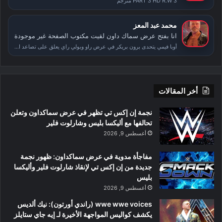
PART 3 HD R.W 3 مترجم
محمد عبد المعز
انا بفتح عرض سماك داون لقيت مكتوب الصفحة غير موجودة
أوبا فيمي يتحدى برون بريكر في عرض راو وبولي راي يعلق على تصاعد الأحداث بعد سمر سلام
أخر المقالات
نجمة إن إكس تي تظهر في عرض سماكداون وتعلن
تحالفها مع أليكسا بليس وشارلوت فلير
أغسطس 9, 2026
مفاجأة مدوية في عرض سماكداون: ظهور نجمة
جديدة من إن إكس تي لإنقاذ شارلوت فلير وأليكسا
بليس
أغسطس 9, 2026
wwe wwe voices (راندي أورتون): نيك ألديس
يكشف كواليس المواجهة الأخيرة لـ إيه جاي ستايلز