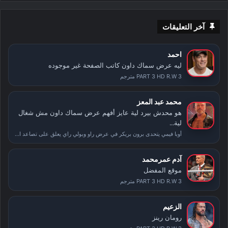
آخر التعليقات
احمد
ليه عرض سماك داون كاتب الصفحة غير موجوده
PART 3 HD R.W 3 مترجم
محمد عبد المعز
هو محدش بيرد لية عايز أفهم عرض سماك داون مش شغال
لية...
أوبا فيمي يتحدى برون بريكر في عرض راو وبولي راي يعلق على تصاعد الأحداث بعد سمر سلام
آدم عمرمحمد
موقع المفضل
PART 3 HD R.W 3 مترجم
الزعيم
رومان رينز