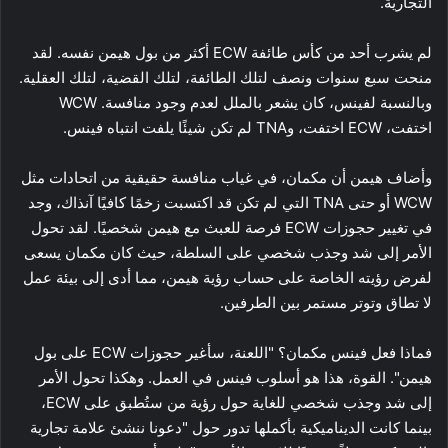
التجارية.
لم يشرب أحد من كأس طائفة ECW أكثر من بول هيمن نفسه. لقد
منحت سبع سنوات ونصف لتلك الطائفة، لتلك القضية، لتلك العقلية.
وبالنسبة لفينس، كان يشعر بالملل لعدم وجود منافسة. WCW
اختفت، ECW اختفت، وTNA لم تكن شيئًا يلفت انتباه فينس.
وأضاف هيمن أن مكمان، في غياب منافسة حقيقية من اتحادات مثل
WCW أو حتى TNA التي لم تكن قد اكتسبت زخمًا كافيًا آنذاك، وجد
في تغيير حجوزات ECW فرصة للعبث مع هيمن شخصيًا. لقد تحول
الأمر إلى شد وجذب شخصي على السلطة، حيث كان مكمان يسعى
لفرض رؤيته الخاصة على حساب رؤية هيمن، مما أدى إلى بيئة عمل
لا تطاق وتوتر مستمر بين الطرفين.
فماذا فعل فينس مكمان؟ "اللعنة، سأغير حجوزات ECW على بول
هيمن". القوة، هذا هو أسلوب فينس في العمل. وهكذا تحول الأمر
إلى شد وجذب شخصي للغاية حول رؤية من ستُطبق على ECW،
بينما كانت الديناميكية بأكملها تدور حول "دعونا ننشئ علامة تجارية