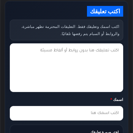
اكتب تعليقك
اكتب اسمك وتعليقك فقط. التعليقات المحترمة تظهر مباشرة،
والروابط أو السبام يتم رفضها تلقائيًا.
ت
ع
ل
ي
ق
ك
اسمك
*
*
اختر صورة تعليقك