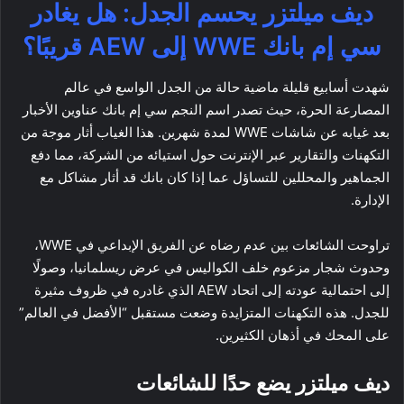
ديف ميلتزر يحسم الجدل: هل يغادر
سي إم بانك WWE إلى AEW قريبًا؟
شهدت أسابيع قليلة ماضية حالة من الجدل الواسع في عالم
المصارعة الحرة، حيث تصدر اسم النجم سي إم بانك عناوين الأخبار
بعد غيابه عن شاشات WWE لمدة شهرين. هذا الغياب أثار موجة من
التكهنات والتقارير عبر الإنترنت حول استيائه من الشركة، مما دفع
الجماهير والمحللين للتساؤل عما إذا كان بانك قد أثار مشاكل مع
الإدارة.
تراوحت الشائعات بين عدم رضاه عن الفريق الإبداعي في WWE،
وحدوث شجار مزعوم خلف الكواليس في عرض ريسلمانيا، وصولًا
إلى احتمالية عودته إلى اتحاد AEW الذي غادره في ظروف مثيرة
للجدل. هذه التكهنات المتزايدة وضعت مستقبل “الأفضل في العالم”
على المحك في أذهان الكثيرين.
ديف ميلتزر يضع حدًا للشائعات