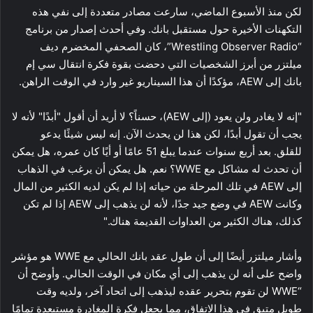
لكن منذ الأسبوع الماضي، سارعت مصادر متعددة إلى نفي هذه
التكهنات الأخيرة حول مستقبل بانك. وفي أحدث إصدار من برنامج
“Wrestling Observer Radio”، كان الصحفي المخضرم ديف
ميلتزر من أبرز الشخصيات التي دحضت بقوة فكرة انتقال سي إم
بانك إلى AEW، مؤكدًا أن هذا السيناريو غير وارد في الوقت الراهن.
"إنه لا يغادر ولن يعود (إلى AEW)، حسناً؟ لا أريد أن أقول "أبدًا" لأنه لا
يجب أن تقول أبدًا، لكن هذا لن يحدث الآن. إنه ليس شيئًا يدعو
للقلق. بعد أربع سنوات عندما يبلغ 51 عامًا أو أيًا كان عمره، هل يمكن
أن تحدث له مشاكل مع WWE؟ نعم. هل يمكن أن يرغب في الذهاب
إلى AEW في تلك المرحلة من حياته إذا لم يكن لديه الكثير من المال
وكانت AEW في وضع جيد جدًا، لأنه لن يذهب إلى AEW إذا لم تكن
كذلك، هناك الكثير من العداوات القديمة هناك."
وأشار ميلتزر أيضًا إلى أن طول عقد بانك الحالي مع WWE هو مؤشر
واضح على أنه لن يذهب إلى أي مكان في الوقت الحالي. وأوضح أن
“WWE لن تقوم بتحرير عقده ليذهب إلى اتحاد آخر، ولديه وقت
طويل متبقٍ في هذا الاتفاق، مما يجعل فكرة المغادرة مستبعدة تمامًا