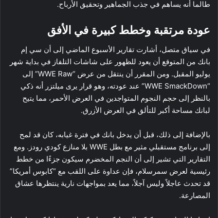
طالما أنه يساهم في جذب الجماهير وتحقيق الأرباح.
عودة مرتقبة وخطط كبيرة في الأفق
في سياق متصل، أشارت تقارير الأسبوع الماضي إلى أن سي إم
بانك من المتوقع أن يعود للظهور على شاشات التلفاز في بداية شهر
يوليو المقبل. ومن المقرر أن ينتقل من عرض “WWE Raw” إلى
“WWE SmackDown” عند عودته، وهو قرار يرى ميلتزر أنه ذكي
بالنظر إلى حجم النجوم المتواجدين في العرض الأحمر، مما يتيح
لبانك مساحة أكبر للتألق في العرض الأزرق.
بالإضافة إلى ذلك، قبل أن يدخل بانك في فترة غيابه، كان قد لمح
إلى برنامج مستقبلي مثير مع بطل WWE بلا منازع كودي رودز. ومع
التقارير التي تشير إلى أن النجم المخضرم سيكون جزءًا من خطط
رئيسية لعرض سمرسلام، فإن عداوة على اللقب مع “كابوس أمريكا”
قد تحدث عاجلاً وليس آجلاً، مما يعد بمواجهات نارية ينتظرها عشاق
المصارعة.