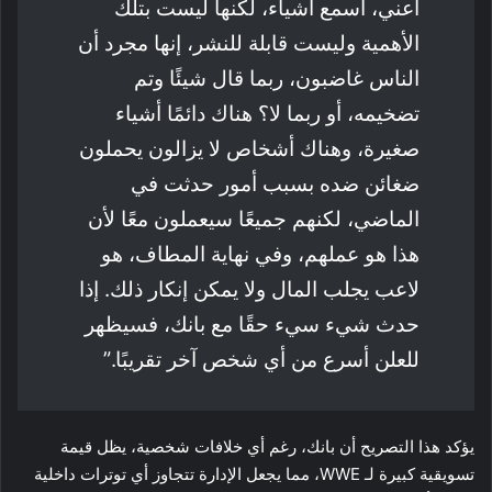
أعني، أسمع أشياء، لكنها ليست بتلك
الأهمية وليست قابلة للنشر، إنها مجرد أن
الناس غاضبون، ربما قال شيئًا وتم
تضخيمه، أو ربما لا؟ هناك دائمًا أشياء
صغيرة، وهناك أشخاص لا يزالون يحملون
ضغائن ضده بسبب أمور حدثت في
الماضي، لكنهم جميعًا سيعملون معًا لأن
هذا هو عملهم، وفي نهاية المطاف، هو
لاعب يجلب المال ولا يمكن إنكار ذلك. إذا
حدث شيء سيء حقًا مع بانك، فسيظهر
للعلن أسرع من أي شخص آخر تقريبًا.”
يؤكد هذا التصريح أن بانك، رغم أي خلافات شخصية، يظل قيمة
تسويقية كبيرة لـ WWE، مما يجعل الإدارة تتجاوز أي توترات داخلية