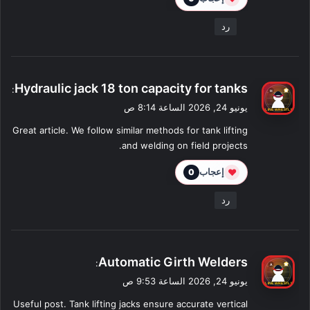
رد
ي
Hydraulic jack 18 ton capacity for tanks
:
ق
يونيو 24, 2026 الساعة 8:14 ص
و
Great article. We follow similar methods for tank lifting
ل
and welding on field projects.
❤
إعجاب
0
رد
ي
Automatic Girth Welders
:
ق
يونيو 24, 2026 الساعة 9:53 ص
و
Useful post. Tank lifting jacks ensure accurate vertical
ل