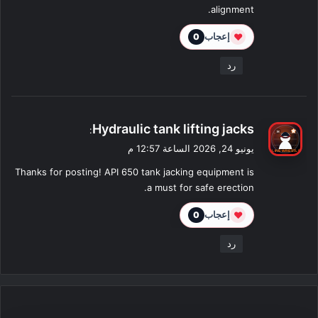
alignment.
❤
إعجاب
0
رد
ي
Hydraulic tank lifting jacks
:
ق
يونيو 24, 2026 الساعة 12:57 م
و
Thanks for posting! API 650 tank jacking equipment is
ل
a must for safe erection.
❤
إعجاب
0
رد