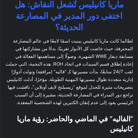
ماريا كانيليس تُشعل النقاش: هل
اختفى دور المدير في المصارعة
الحديثة؟
لطالما كانت ماريا كانيليس بينيت اسمًا لامعًا في عالم المصارعة
المحترفة، حيث خاضت كل الأدوار تقريبًا، بدءًا من مشاركتها في
مسابقة ديفاز WWE الشهيرة، وصولًا إلى مساهمتها الفعالة في
إعادة إطلاق قسم السيدات في اتحاد ROH. هذه النجمة، التي حملت
لقب 24/7 سابقًا، بدأت مسيرتها كـ “فاليه” (مرافقة) وتولت أدوارًا
إدارية متعددة طوال مسيرتها المهنية الطويلة. مؤخرًا، أدلت كانيليس
بتصريحات مثيرة للجدل لموقع “ريسيلنج لايف أونلاين”، ناقشت فيها
تراجع دور المدراء في المصارعة الحديثة، مشيرة إلى أن السبب
الرئيسي يعود إلى عدم إتقان الكثيرين لهذه الشخصية المعقدة.
“الفاليه” في الماضي والحاضر: رؤية ماريا
كانيليس