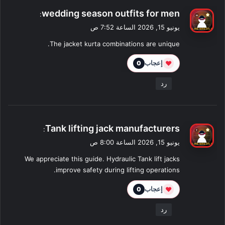
ي
wedding season outfits for men
:
ق
يونيو 15, 2026 الساعة 7:52 ص
و
The jacket kurta combinations are unique.
ل
❤
إعجاب
0
رد
ي
Tank lifting jack manufacturers
:
ق
يونيو 15, 2026 الساعة 8:00 ص
و
We appreciate this guide. Hydraulic Tank lift jacks
ل
improve safety during lifting operations.
❤
إعجاب
0
رد