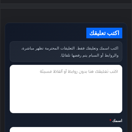
اكتب تعليقك
اكتب اسمك وتعليقك فقط. التعليقات المحترمة تظهر مباشرة،
والروابط أو السبام يتم رفضها تلقائيًا.
ت
ع
ل
ي
ق
ك
اسمك
*
*