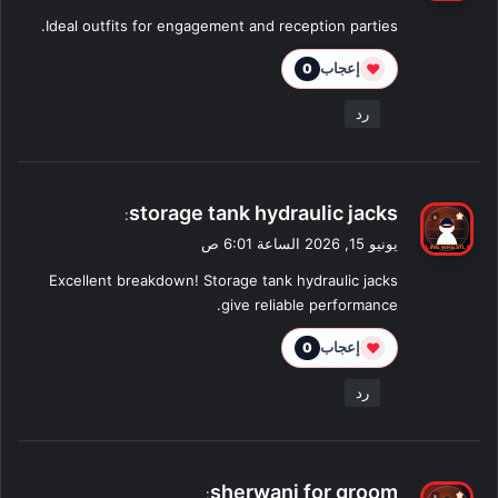
و
Ideal outfits for engagement and reception parties.
ل
❤
إعجاب
0
رد
ي
storage tank hydraulic jacks
:
ق
يونيو 15, 2026 الساعة 6:01 ص
و
Excellent breakdown! Storage tank hydraulic jacks
ل
give reliable performance.
❤
إعجاب
0
رد
ي
sherwani for groom
: