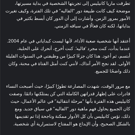
تطرقت ماريا كانيليس إلى تجربتها الشخصية في بداية مسيرتها،
موضحة كيف كانت طبيعة دور “الفاليه” في تلك الفترة، وكيف تغيرت
الأمور بمرور الزمن. وأشارت إلى أن الدور كان أبسط بكثير في
بداياتها، لكنه كان فعالًا في سياقه الزمني.
أعتقد أنها شخصية صعبة الأداء، لأنها ليست كبداياتي في عام 2004.
عندما بدأت، كنت مجرد 'فاليه'. كنت أخرج، أتحرك على الحلبة،
أبتسم، ثم أعود. هذا كان جزءًا كبيرًا من وظيفتي في السنوات القليلة
الأولى. لقد نجح الأمر آنذاك، لأنني كنت أمثل الفتاة في محنة، وكان
ذلك واضحًا للجميع.
مع مرور الوقت، شهدت المصارعة تطورًا كبيرًا، حيث أصبحت النساء
قادرات على إظهار قدراتهن الكاملة التي كن يمتلكنها دائمًا. وصفت
كانيليس هذه الفترة بأنها “مرحلة انتقالية” في عالم الأعمال، حيث
كان الجميع يحاول فهم ماهية دور “الفاليه” في سياق جديد. ومع
ذلك، تؤمن كانيليس بأن كل الأدوار ممكنة وناجحة إذا تم تقديمها
بالشكل الصحيح، وأن الإبداع هو المفتاح لاستمرارية أي شخصية.