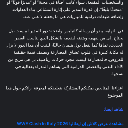
والشخصيات المقنعة، سواء كانت “فتاة في محنة” أو “مديرًا قويًا” أو
“متحدثًا بليغًا”. إن قدرة المدير على إثارة المشاعر، بناء العداوات،
وإضافة طبقات درامية للمباريات هي ما يجعله لا غنى عنه.
في النهاية، يبدو أن رسالة كانيليس واضحة: دور المدير لم يمت، بل
يحتاج إلى من يفهمه ويتقنه ليقدمه بالشكل الذي يناسب العصر
الحديث، تمامًا كما يفعل بول هيمان حاليًا، ليثبت أن هذا الدور لا يزال
له مكانة كبيرة في قلوب عشاق المصارعة ويضيف قيمة حقيقية
للعروض. فالمصارعة ليست مجرد حركات رياضية، بل هي مزيج من
الأداء البدني والقصص الدرامية التي يساهم المدراء بفعالية في
نسجها.
اعزاءنا المتابعين يمكنكم المشاركة بتعليقكم لمعرفة ارائكم حول هذا
الموضوع
شاهد ايضا:
مشاهدة عرض كلاش إن ايطاليا 2026 WWE Clash In Italy