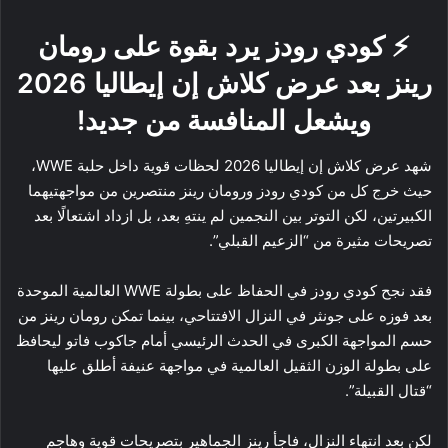
⚡ كودي رودز يرد بقوة على رومان
رينز بعد عرض كلاش إن إيطاليا 2026
ويشعل المنافسة من جديد!
شهد عرض كلاش إن إيطاليا 2026 لحظات قوية داخل حلبة WWE،
حيث خرج كل من كودي رودز ورومان رينز منتصرين من مواجهتيهما
الكبيرتين، لكن التوتر بين النجمين لم ينتهِ بعد، بل ازداد اشتعالًا بعد
تصريحات مثيرة من “الزعيم القبلي”.
فقد نجح كودي رودز في الحفاظ على بطولة WWE العالمية الموحدة
بعد فوزه على جونثر في النزال الافتتاحي، بينما تمكن رومان رينز من
حسم المواجهة الكبرى في الحدث الرئيسي أمام جاكوب فاتو ليحافظ
على بطولة الوزن الثقيل العالمية في مواجهة عنيفة أطلق عليها
“قتال القبيلة”.
لكن بعد انتهاء النزال، فاجأ رينز الجماهير بتصريحات قوية وهاجم