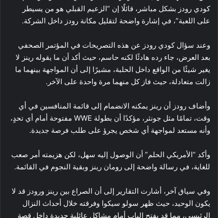
كودي رودز بشكل مباشر، قائلًا إن “الزعيم القبلي هو من يسيطر
على اللعبة”، في إشارة واضحة لتقليل مكانة رودز داخل الشركة.
وعند سؤال كودي رودز عن هذه التصريحات في المؤتمر الصحفي
بعد العرض، جاء رده هادئًا لكنه حاسم، حيث أكد أن ما يقوله رينز لا
يغير شيئًا من الواقع داخل الحلبة، مشيرًا إلى أن المواجهة بينهما ما
زالت متعادلة، حيث فاز كل منهما مرة واحدة على الآخر.
وأضاف رودز أن رينز يمكنه الانضمام إلى قائمة المنافسين في أي
وقت، تمامًا مثل جونثر، مؤكدًا أن بطولة WWE مفتوحة أمام أي تحدٍ،
وأنه مستعد لمواجهة أي شخص يجرؤ على طلب فرصة جديدة.
وأكد “الأمريكي الحلم” أن الوصول إليه سهل، لكن هزيمته أمر صعب
للغاية، في رسالة واضحة إلى رومان رينز وبقية النجوم في القائمة.
وفي سياق آخر، أشارت التقارير إلى أن الصراع بين رينز ورودز قد لا
يكون الوحيد، حيث ظهر سولو سيكوا وفرقته خلال أحداث النزال
الرئيسي، مما قد يفتح الباب أمام مشاكل عائلية جديدة داخل قصة